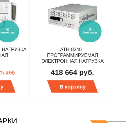
- НАГРУЗКА
АТН-8240 -
АТ
НАЯ
ПРОГРАММИРУЕМАЯ
ЭЛЕКТРОННАЯ НАГРУЗКА
418 664 руб.
ить цену
ну
В корзину
АРКИ