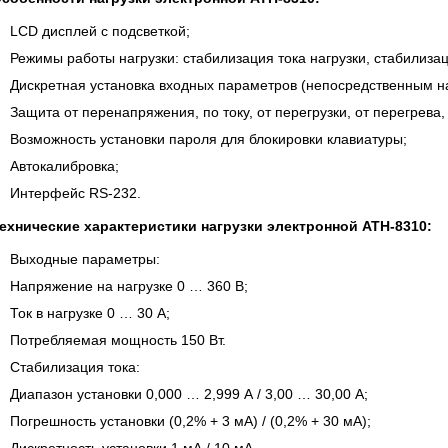
 СЕРИИ UXR
КАБЕЛЕЙ И АНТЕНН, 100 КГЦ ДО 8 ГГЦ
(ГОСРЕЕСТР РФ)
LCD дисплей с подсветкой;
ть
Прочитать
Режимы работы нагрузки: стабилизация тока нагрузки, стабилиза
Дискретная установка входных параметров (непосредственным н
Защита от перенапряжения, по току, от перегрузки, от перегрева
Возможность установки пароля для блокировки клавиатуры;
Автокалибровка;
Интерфейс RS-232.
ехнические характеристики нагрузки электронной АТН-8310:
Выходные параметры:
Напряжение на нагрузке 0 … 360 В;
Ток в нагрузке 0 … 30 А;
Потребляемая мощность 150 Вт.
Стабилизация тока:
Диапазон установки 0,000 … 2,999 А / 3,00 … 30,00 А;
Погрешность установки (0,2% + 3 мА) / (0,2% + 30 мА);