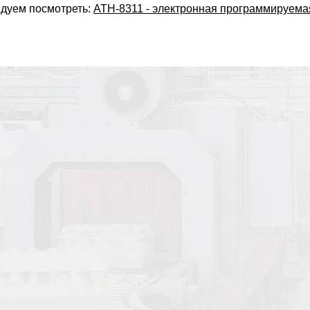
дуем посмотреть:
АТН-8311 - электронная программируема