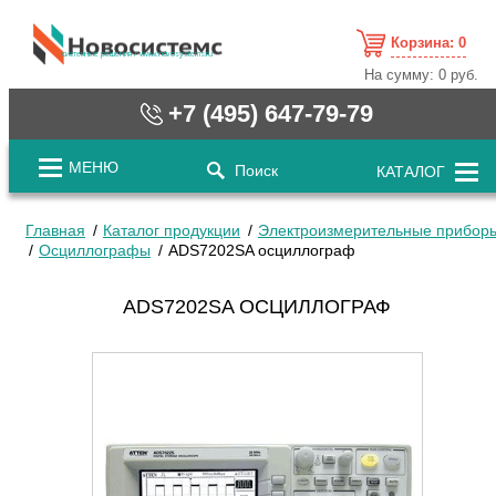
Корзина:
0
cистемные решения / www.novosystems.ru
На сумму:
0 руб.
+7 (495) 647-79-79
МЕНЮ
Поиск
КАТАЛОГ
Главная
Каталог продукции
Электроизмерительные прибор
Осциллографы
ADS7202SA осциллограф
ADS7202SA ОСЦИЛЛОГРАФ