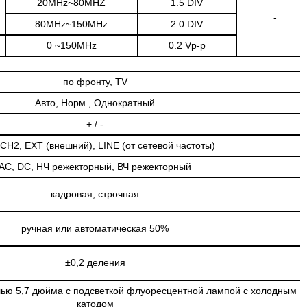
20MHz~80MHZ
1.5 DIV
-
80MHz~150MHz
2.0 DIV
0 ~150MHz
0.2 Vp-p
по фронту, TV
Авто, Норм., Однократный
+ / -
CH2, EXT (внешний), LINE (от сетевой частоты)
AC, DC, НЧ режекторный, ВЧ режекторный
кадровая, строчная
ручная или автоматическая 50%
±0,2 деления
лью 5,7 дюйма с подсветкой флуоресцентной лампой с холодным
катодом