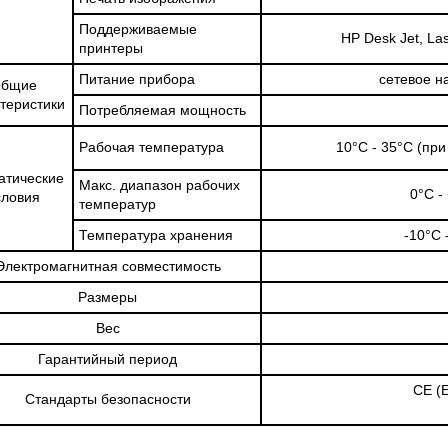
Поддерживаемые
HP Desk Jet, La
принтеры
Питание прибора
сетевое н
бщие
теристики
Потребляемая мощность
Рабочая температура
10°C - 35°С (пр
атические
Макс. диапазон рабочих
0°C -
словия
температур
Температура хранения
-10°C 
Электромагнитная совместимость
Размеры
Вес
Гарантийный период
CE (
Стандарты безопасности