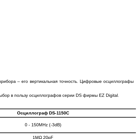
прибора – его вертикальная точность. Цифровые осциллографы
ыбор в пользу осциллографов серии DS фирмы EZ Digital.
Осциллограф DS-1150C
0 - 150MHz (-3dB)
1МΩ 20pF