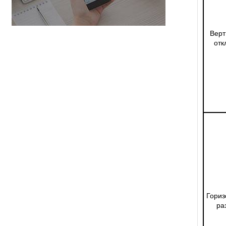
Верт
отк
Гориз
ра