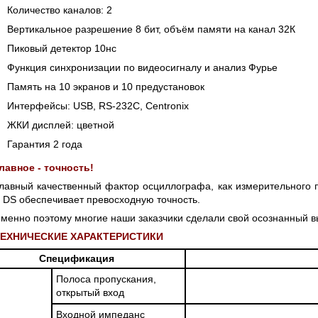
S СЕРИИ UXR
КАБЕЛЕЙ И АНТЕНН, 100 КГЦ ДО 8 ГГЦ
Количество каналов: 2
(ГОСРЕЕСТР РФ)
Вертикальное разрешение 8 бит, объём памяти на канал 32К
ть
Прочитать
Пиковый детектор 10нс
Функция синхронизации по видеосигналу и анализ Фурье
Память на 10 экранов и 10 предустановок
Интерфейсы: USB, RS-232C, Centronix
ЖКИ дисплей: цветной
Гарантия 2 года
лавное - точность!
лавный качественный фактор осциллографа, как измерительного 
 DS обеспечивает превосходную точность.
менно поэтому многие наши заказчики сделали свой осознанный в
ТЕХНИЧЕСКИЕ ХАРАКТЕРИСТИКИ
Спецификация
Полоса пропускания,
открытый вход
Входной импеданс