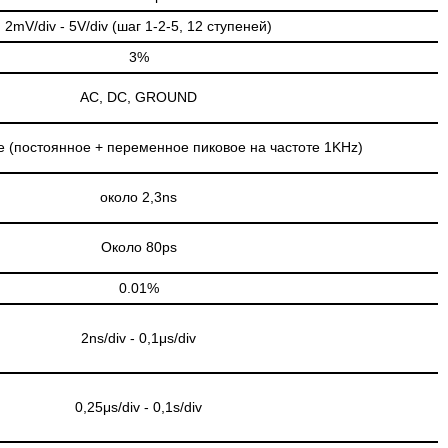
2mV/div - 5V/div (шаг 1-2-5, 12 ступеней)
3%
AC, DC, GROUND
е (постоянное + переменное пиковое на частоте 1KHz)
около 2,3ns
Около 80ps
0.01%
2ns/div - 0,1μs/div
0,25μs/div - 0,1s/div