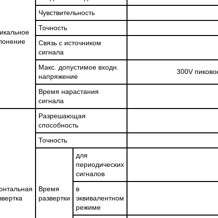
Чувствительность
Точность
икальное
лонение
Связь с источником
сигнала
Макс. допустимое входн.
300V пиково
напряжение
Время нарастания
сигнала
Разрешающая
способность
Точность
для
периодических
сигналов
онтальная
Время
в
звертка
развертки
эквивалентном
режиме