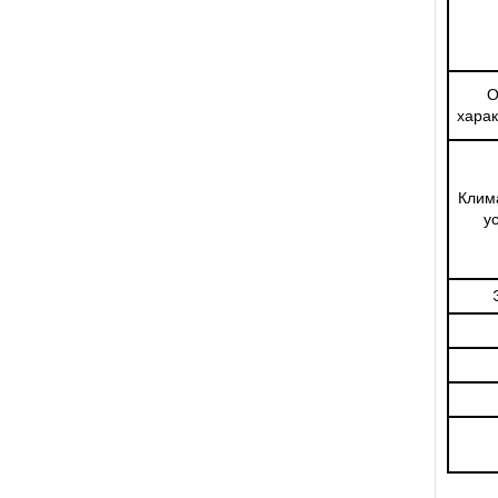
О
харак
Клим
у