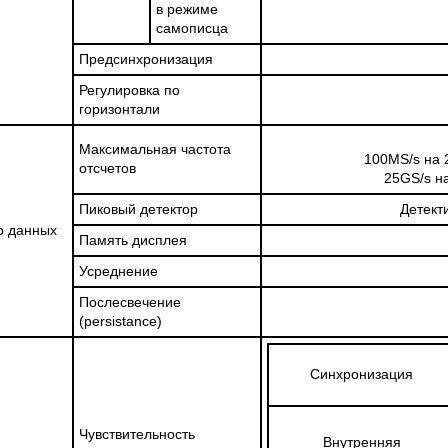
в режиме
самописца
Предсинхронизация
Регулировка по
горизонтали
Максимальная частота
100MS/s на 
отсчетов
25GS/s н
Пиковый детектор
Детект
р данных
Память дисплея
Усреднение
Послесвечение
(persistance)
Синхронизация
Чувствительность
Внутренняя