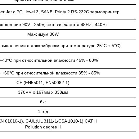
ser Jet с PCL level 3, SANEI Printy 2 RS-232C термопринтер
апряжение 90V - 250V, сетевая частота 48Hz - 440Hz
Максимум 30W
и выполнении автокалибровки при температуре 25°C ± 5°C)
 +40°C при относительной влажности 45% - 80%
- +60°C при относительной влажности 35% - 85%
CE (EN55011, EN50082-1)
370мм х 167мм х 338мм
6кг
1 год
EN 61010-1), C-UL(UL 3111-1/CSA 1010-1) CAT II
Pollution degree II