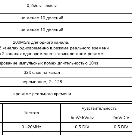
0,2s/div - 5s/div
не менее 10 делений
не менее 10 делений
200MS/s для одного канала,
2 каналах одновременно в режиме реального времени
а 2 каналах одновременно в эквивалентном режиме
ирование импульсных помех длительностью 10ns
32К слов на канал
переменное, 2 - 128
в режиме реального времени
Чувствительность
Частота
5mV~5V/div
2mV/DIV
0 ~20MHz
0.5 DIV
0.5 DIV