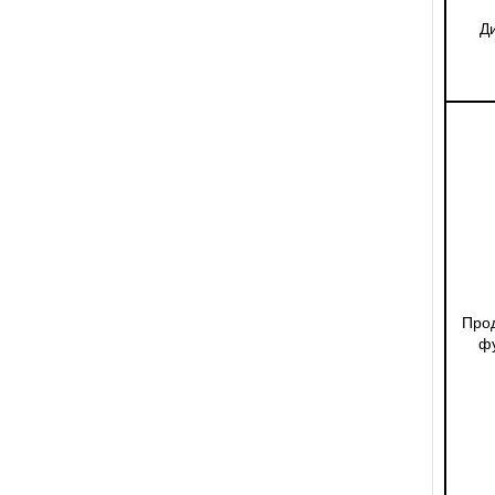
Д
Про
ф