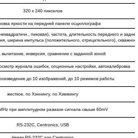
320 х 240 пикселов
ровка яркости на передней панели осциллографа
еквадратичн., пиковая), частота, длительность переднего и заднег
ия, ширина импульса (положительного, отрицательного), скважнос
 вычитание, инверсия, сравнение с заданной зоной
росмотр журнала ошибок, опционные настройки, автокалибровка
произведение до 10 изображений, до 10 режимов работы
жесткое, по Хэннингу, по Хэммингу
0MHz при амплитудном размахе сигнала свыше 60mV
RS-232C, Centronics, USB
Через RS-232C или Centronics