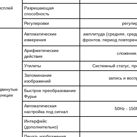
исплей
Разрешающая
способность
Регулировки
регули
Автоматические
амплитуда (средняя, средн
измерения
фронтов, период повторен
Арифметические
сложение,
действия
Утилиты
Системный статус, п
Запоминание
запись и вос
изображений
двинутые
Быстрое преобразование
ункции
Фурье
Автоматическая
50Hz - 15
настройка под сигнал
Интерфейс
(дополнительно)
Печать изображения