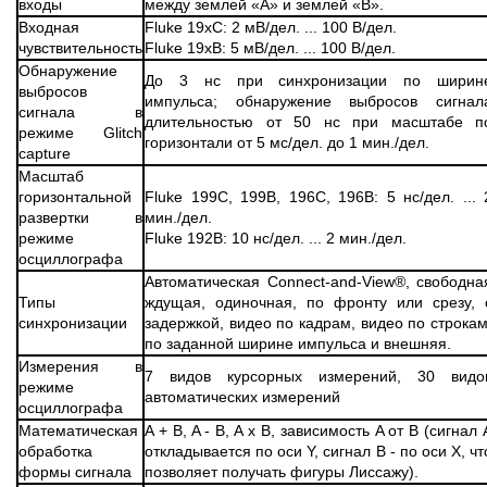
входы
между землей «А» и землей «В».
Входная
Fluke 19xC: 2 мВ/дел. ... 100 В/дел.
чувствительность
Fluke 19xB: 5 мВ/дел. ... 100 В/дел.
Обнаружение
До 3 нс при синхронизации по ширин
выбросов
импульса; обнаружение выбросов сигнал
сигнала в
длительностью от 50 нс при масштабе п
режиме Glitch
горизонтали от 5 мс/дел. до 1 мин./дел.
capture
Масштаб
горизонтальной
Fluke 199C, 199B, 196C, 196B: 5 нс/дел. ... 
развертки в
мин./дел.
режиме
Fluke 192B: 10 нс/дел. ... 2 мин./дел.
осциллографа
Автоматическая Connect-and-View®, свободна
Типы
ждущая, одиночная, по фронту или срезу, 
синхронизации
задержкой, видео по кадрам, видео по строкам
по заданной ширине импульса и внешняя.
Измерения в
7 видов курсорных измерений, 30 видо
режиме
автоматических измерений
осциллографа
Математическая
A + B, A - B, A x B, зависимость A от B (сигнал 
обработка
откладывается по оси Y, сигнал В - по оси Х, чт
формы сигнала
позволяет получать фигуры Лиссажу).