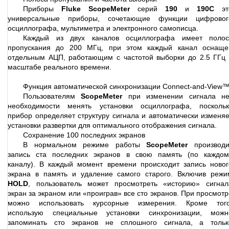
Приборы
Fluke ScopeMeter
серий
190
и
190С
эт
универсальные приборы, сочетающие функции цифровог
осциллографа, мультиметра и электронного самописца.
Каждый из двух каналов осциллографа имеет полос
пропускания до 200 МГц, при этом каждый канал оснаще
отдельным АЦП, работающим с частотой выборки до 2.5 ГГц 
масштабе реального времени.
Функция автоматической синхронизации Connect-and-View
Пользователям
ScopeMeter
при изменении сигнала не
необходимости менять установки осциллографа, поскольк
прибор определяет структуру сигнала и автоматически изменяе
установки развертки для оптимального отображения сигнала.
Сохранение 100 последних экранов
В нормальном режиме работы
ScopeMeter
производи
запись ста последних экранов в свою память (по каждом
каналу). В каждый момент времени происходит запись новог
экрана в память и удаление самого старого. Включив режи
HOLD
, пользователь может просмотреть «историю» сигнал
экран за экраном или «проиграв» все сто экранов. При просмотр
можно использовать курсорные измерения. Кроме того
использую специальные установки синхронизации, можн
запоминать сто экранов не сплошного сигнала, а тольк