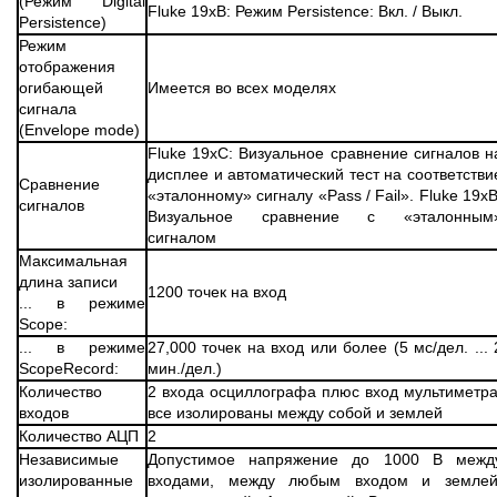
(Режим Digital
Fluke 19xB: Режим Persistence: Вкл. / Выкл.
Persistence)
Режим
отображения
огибающей
Имеется во всех моделях
сигнала
(Envelope mode)
Fluke 19xC: Визуальное сравнение сигналов н
дисплее и автоматический тест на соответстви
Сравнение
«эталонному» сигналу «Pass / Fail». Fluke 19xB
сигналов
Визуальное сравнение с «эталонным
сигналом
Максимальная
длина записи
1200 точек на вход
... в режиме
Scope:
... в режиме
27,000 точек на вход или более (5 мс/дел. ... 
ScopeRecord:
мин./дел.)
Количество
2 входа осциллографа плюс вход мультиметра
входов
все изолированы между собой и землей
Количество АЦП
2
Независимые
Допустимое напряжение до 1000 В межд
изолированные
входами, между любым входом и землей