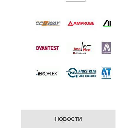
 —
ЬТИМЕТР
б.
НОВОСТИ