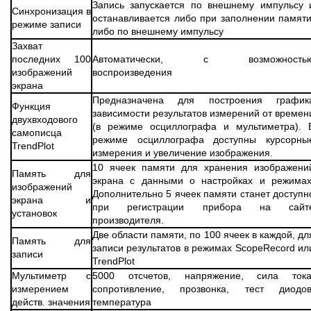
Запись запускается по внешнему импульсу 
Синхронизация в
останавливается либо при заполнении памяти
режиме записи
либо по внешнему импульсу
Захват
последних 100
Автоматически, с возможность
изображений
воспроизведения
экрана
Предназначена для построения график
Функция
зависимости результатов измерений от времен
двухвходового
(в режиме осциллографа и мультиметра). 
самописца
режиме осциллографа доступны курсорны
TrendPlot
измерения и увеличение изображения.
10 ячеек памяти для хранения изображени
Память для
экрана с данными о настройках и режимах
изображений
Дополнительно 5 ячеек памяти станет доступн
экрана и
при регистрации прибора на сайт
установок
производителя.
Две области памяти, по 100 ячеек в каждой, дл
Память для
записи результатов в режимах ScopeRecord ил
записи
TrendPlot
Мультиметр с
5000 отсчетов, напряжение, сила тока
измерением
сопротивление, прозвонка, тест диодов
действ. значения
температура