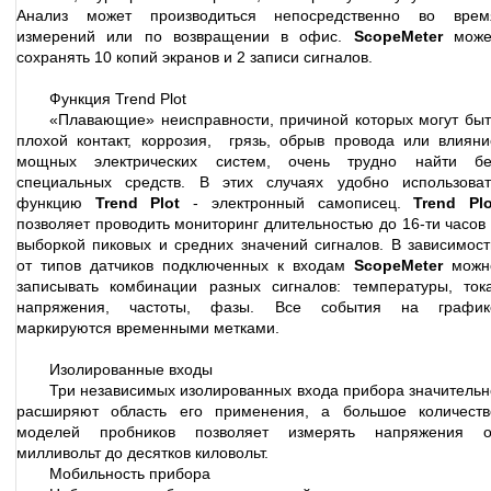
Анализ может производиться непосредственно во врем
измерений или по возвращении в офис.
ScopeMeter
може
сохранять 10 копий экранов и 2 записи сигналов.
Функция Trend Plot
«Плавающие» неисправности, причиной которых могут быт
плохой контакт, коррозия, грязь, обрыв провода или влияни
мощных электрических систем, очень трудно найти бе
специальных средств. В этих случаях удобно использоват
функцию
Trend Plot
- электронный самописец.
Trend Plo
позволяет проводить мониторинг длительностью до 16-ти часов 
выборкой пиковых и средних значений сигналов. В зависимост
от типов датчиков подключенных к входам
ScopeMeter
можн
записывать комбинации разных сигналов: температуры, тока
напряжения, частоты, фазы. Все события на график
маркируются временными метками.
Изолированные входы
Три независимых изолированных входа прибора значительн
расширяют область его применения, а большое количеств
моделей пробников позволяет измерять напряжения о
милливольт до десятков киловольт.
Мобильность прибора