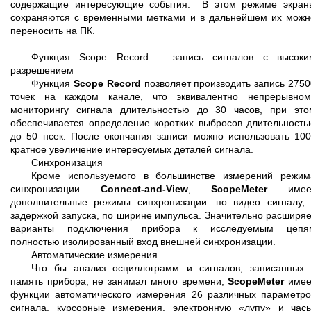
содержащие интересующие события. В этом режиме экран
сохраняются с временными метками и в дальнейшем их можн
переносить на ПК.
Функция Scope Record – запись сигналов с высоки
разрешением
Функция
Scope Record
позволяет производить запись 2750
точек на каждом канале, что эквивалентно непрерывном
мониторингу сигнала длительностью до 30 часов, при это
обеспечивается определение коротких выбросов длительность
до 50 нсек. После окончания записи можно использовать 100
кратное увеличение интересуемых деталей сигнала.
Синхронизация
Кроме используемого в большинстве измерений режим
синхронизации
Connect-and-View
,
ScopeMeter
имее
дополнительные режимы синхронизации: по видео сигналу, 
задержкой запуска, по ширине импульса. Значительно расширяе
варианты подключения прибора к исследуемым цепя
полностью изолированный вход внешней синхронизации.
Автоматические измерения
Что бы анализ осциллограмм и сигналов, записанных 
память прибора, не занимал много времени,
ScopeMeter
имее
функции автоматического измерения 26 различных параметро
сигнала, курсорные измерения, электронную «лупу» и часы