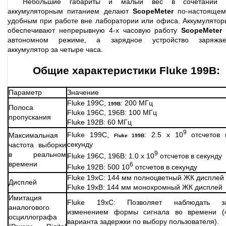
Небольшие габариты и малый вес в сочетании 
аккумуляторным питанием делают
ScopeMeter
по-настоящем
удобным при работе вне лаборатории или офиса. Аккумулятор
обеспечивают непрерывную 4-х часовую работу
ScopeMeter
автономном режиме, а зарядное устройство заряжае
аккумулятор за четыре часа.
Общие характеристики Fluke 199B:
Параметр
Значение
Fluke 199C,
: 200 МГц
199B
Полоса
Fluke 196C, 196B: 100 МГц
пропускания
Fluke 192B: 60 МГц
9
Fluke 199C,
: 2.5 х 10
отсчетов 
Максимальная
Fluke 199B
секунду
частота выборки
9
в реальном
Fluke 196C, 196B: 1.0 х 10
отсчетов в секунду
времени
6
Fluke 192B: 500 10
отсчетов в секунду
Fluke 19xC: 144 мм полноцветный ЖК дисплей
Дисплей
Fluke 19xB: 144 мм монохромный ЖК дисплей
Имитация
Fluke 19xC: Позволяет наблюдать з
аналогового
изменением формы сигнала во времени (
осциллографа
варианта задержки по выбору пользователя).