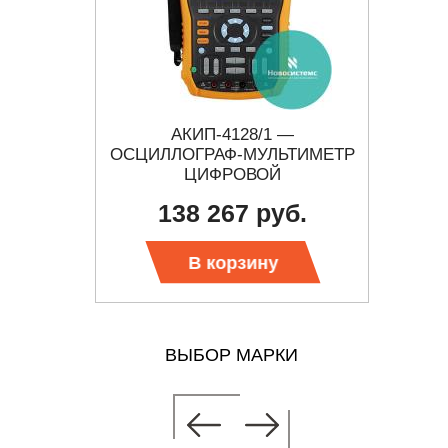
 -
АКИП-4128/1 —
PROT
ЬТИМЕТР
ОСЦИЛЛОГРАФ-МУЛЬТИМЕТР
190 KIT
ЦИФРОВОЙ
138 267 руб.
 цену
Тр
В корзину
ВЫБОР МАРКИ