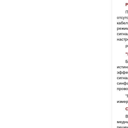
Р
П
отсу
кабел
режим
сигна
настр
Р
"
Б
истин
эффе
сигна
синфа
прово
"
измер
С
В
медны
реше