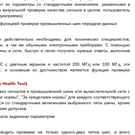
ют их параметры со стандартными значениями, указанными в
 визуальной проверки качества сигнала в целом, пользователь
 диаграмма).
с функцией проверки промышленных шин передачи данных
 действительно необходимы для технических специалистов,
и, а так же обычными электронными приборами. С помощью
ны и сети, быстро и легко получить нужные ответы, выполнив
C с цветным экраном и частотой 200 МГц или 100 МГц, эти
, и основным их достоинством являются функция проверки
Health Test)
ских сигналов в промышленной шине или вычислительной сети с
це нормы", "За пределами нормы" для каждого соответствующего
ся со стандартными величинами выбранного типа шины, кроме
ами допусков.
игнала заданным параметрам
одить проверки не только одного-двух типов шин, а всего