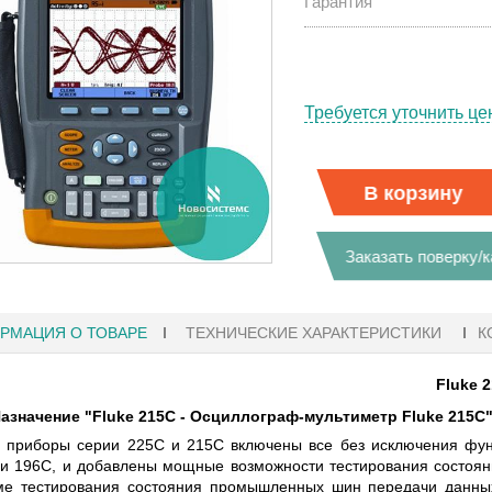
Гарантия
Требуется уточнить це
В корзину
Заказать поверку/
РМАЦИЯ О ТОВАРЕ
ТЕХНИЧЕСКИЕ ХАРАКТЕРИСТИКИ
К
Fluke 
азначение "Fluke 215C - Осциллограф-мультиметр Fluke 215C
27.01.2023 10:06
 приборы серии 225C и 215C включены все без исключения фун
и 196C, и добавлены мощные возможности тестирования состоя
 KEYSIGHT
В НАЛИЧИИ! ZVH8, АНАЛИЗАТОР
ме тестирования состояния промышленных шин передачи данных