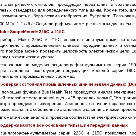
 СЕРИИ UXR
КАБЕЛЕЙ И АНТЕНН, 100 КГЦ ДО 8 ГГЦ
з электрических сигналов, проходящих через шины и сравнива
(ГОСРЕЕСТР РФ)
левых стандартах для определенного типа шины. Кроме того, для
 возможность выбора режима отображения ‘Eyepattern’ (Глазковая
ть
Прочитать
00 МГц, 1 Гвыб./с Осциллограф-мультиметр с цветным дисплеем 
luke ScopeMeter® 225C и 215C
риборы Fluke 225C и 215C являются инструментами, которые
щих дело с промышленными шинами передачи данных и сетям
го прибора можно проверить целостность электрической цепи ши
ерку на физическом уровне".
снованные на моделях осциллографов-мультиметров серии 190
оры выполняют все функции предыдущих моделей серии 190С
яния шин в промышленных системах.
роверка состояния промышленных шин передачи данных (Bus 
 помощью функции Bus Health Test проводится анализ электриче
ей готовой аттестационной оценки "В пределах нормы", "На грани
етра проводимого измерения. Измеренные значения сравнивают
можно назначить собственные эталонные значения с иными предел
втоматический анализ и проверка соответствия электрического с
оддерживаются все основные типы шин передачи данных
сциллографы-мультиметры серии 225C и 215C позволяют пров