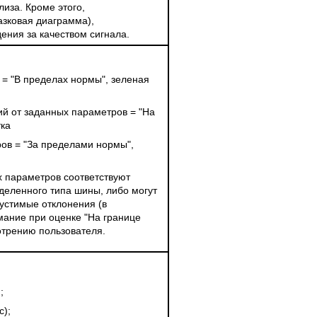
иза. Кроме этого,
азковая диаграмма),
ения за качеством сигнала.
= "В пределах нормы", зеленая
й от заданных параметров = "На
тка
ов = "За пределами нормы",
 параметров соответствуют
деленного типа шины, либо могут
устимые отклонения (в
мание при оценке "На границе
отрению пользователя.
;
с);