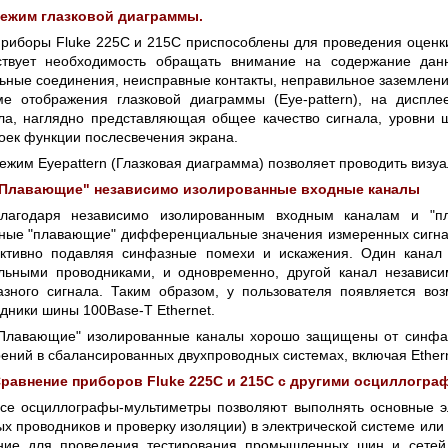
ежим глазковой диаграммы.
риборы Fluke 225C и 215C приспособлены для проведения оценки 
тствует необходимость обращать внимание на содержание да
ьные соединения, неисправные контакты, неправильное заземлен
е отображения глазковой диаграммы (Eye-pattern), на диспл
ла, наглядно представляющая общее качество сигнала, уровни 
оек функции послесвечения экрана.
ежим Eyepattern (Глазковая диаграмма) позволяет проводить визуа
Плавающие" независимо изолированные входные каналы
лагодаря независимо изолированным входным каналам и "пл
ные "плавающие" дифференциальные значения измеренных сигнал
ктивно подавляя синфазные помехи и искажения. Один канал
льными проводниками, и одновременно, другой канал независ
зного сигнала. Таким образом, у пользователя появляется во
дники шины 100Base-T Ethernet.
Плавающие" изолированные каналы хорошо защищены от синфаз
ений в сбалансированных двухпроводных системах, включая Ether
равнение приборов Fluke 225C и 215C с другими осциллогр
се осциллографы-мультиметры позволяют выполнять основные э
х проводников и проверку изоляции) в электрической системе или
ние для проведения тестирования промышленных шин и сетей с