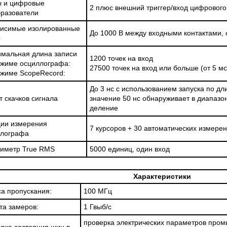
ы и цифровые
2 плюс внешний триггер/вход цифрового
разователи
висимые изолированные
До 1000 В между входными контактами,
ы
мальная длина записи
1200 точек на вход
режиме осциллографа:
27500 точек на вход или больше (от 5 м
режиме ScopeRecord:
До 3 нс с использованием запуска по д
т скачков сигнала
значение 50 нс обнаруживает в диапазон
деление
ии измерения
7 курсоров + 30 автоматических измере
ллографа
иметр True RMS
5000 единиц, один вход
Характеристики
а пропускания:
100 МГц
та замеров:
1 Гвыб/с
проверка электрических параметров пр
рка состояния шин в