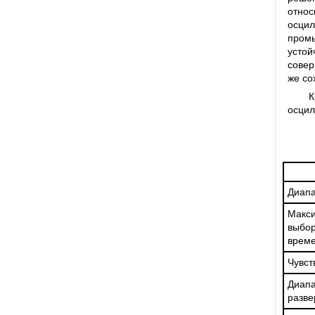
отно
осцил
промы
устой
совер
же со
К
осцил
Диапа
Макси
выбор
врем
Чувст
Диапа
разве