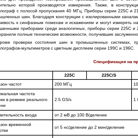
сительно которой производятся измерения. Также, в констру
лограф с полосой пропускания 40 МГц. Приборы серии 225C и 2
шленных шин. Благодаря конструкции с изолированными каналам
чивость к синфазным помехам и искажениям и могут измерять н
шенными приборами среди аналогичных, приборы серии 225C и 2
хранили полные технические возможности, получившие заслуженно
роме проверки состояния шин в промышленных системах, п
лографов-мультиметров с цветным дисплеем серии 199C и 196C.
Спецификация на пр
225C
225C/S
зон частот
200 МГц
1
мальная частота
ки в режиме реального
2.5
GS/s
1
ени
вительность входа
от 2 мВ до 100 В/деление
зон временной
от 5 нс/деление до 2 мин/деление
ртки