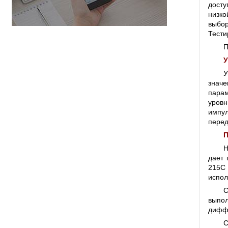
досту
низко
выбор
Тести
П
У
У
значе
парам
уровн
импул
перед
П
Н
дает 
215C 
испол
С
выпо
диффе
С