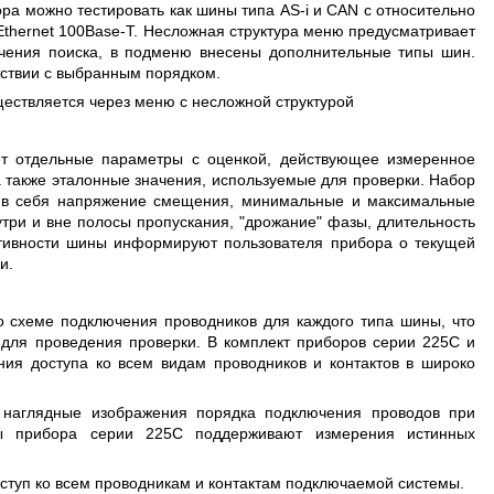
а можно тестировать как шины типа AS-i и CAN с относительно
Ethernet 100Base-T. Несложная структура меню предусматривает
гчения поиска, в подменю внесены дополнительные типы шин.
тствии с выбранным порядком.
ествляется через меню с несложной структурой
т отдельные параметры с оценкой, действующее измеренное
 также эталонные значения, используемые для проверки. Набор
ь в себя напряжение смещения, минимальные и максимальные
утри и вне полосы пропускания, "дрожание" фазы, длительность
ктивности шины информируют пользователя прибора о текущей
и.
 схеме подключения проводников для каждого типа шины, что
для проведения проверки. В комплект приборов серии 225C и
ия доступа ко всем видам проводников и контактов в широко
я наглядные изображения порядка подключения проводов при
лы прибора серии 225C поддерживают измерения истинных
ступ ко всем проводникам и контактам подключаемой системы.