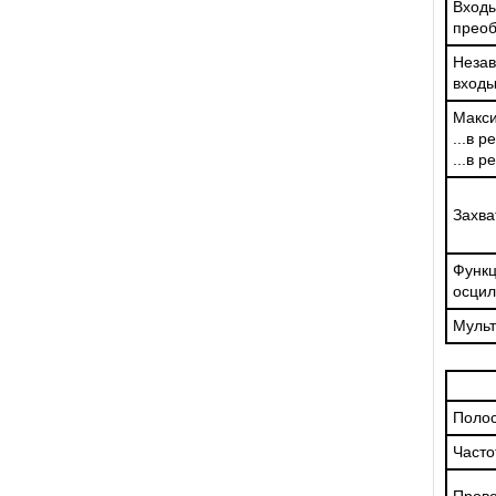
Вход
преоб
Неза
вход
Макси
...в 
...в 
Захва
Функц
осци
Мульт
Полос
Часто
Прове