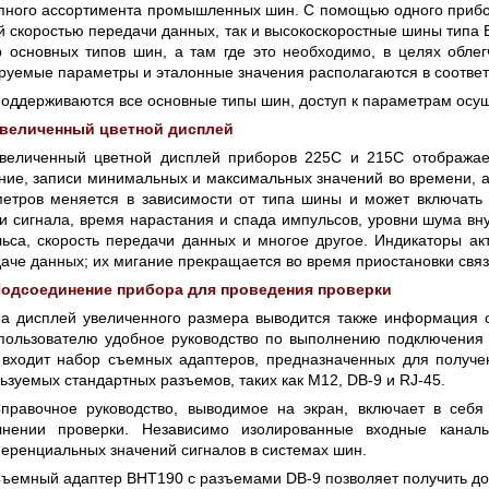
пного ассортимента промышленных шин. С помощью одного прибор
й скоростью передачи данных, так и высокоскоростные шины типа 
 основных типов шин, а там где это необходимо, в целях обле
руемые параметры и эталонные значения располагаются в соотве
оддерживаются все основные типы шин, доступ к параметрам осущ
величенный цветной дисплей
величенный цветной дисплей приборов 225C и 215C отображае
ние, записи минимальных и максимальных значений во времени, а
етров меняется в зависимости от типа шины и может включат
и сигнала, время нарастания и спада импульсов, уровни шума вн
ьса, скорость передачи данных и многое другое. Индикаторы а
аче данных; их мигание прекращается во время приостановки связ
одсоединение прибора для проведения проверки
а дисплей увеличенного размера выводится также информация о
пользователю удобное руководство по выполнению подключения 
входит набор съемных адаптеров, предназначенных для получен
ьзуемых стандартных разъемов, таких как M12, DB-9 и RJ-45.
правочное руководство, выводимое на экран, включает в себ
лнении проверки. Независимо изолированные входные кана
ренциальных значений сигналов в системах шин.
ъемный адаптер BHT190 с разъемами DB-9 позволяет получить до