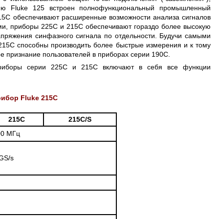
кцию Fluke 125 встроен полнофункциональный промышленный
15C обеспечивают расширенные возможности анализа сигналов
и, приборы 225C и 215C обеспечивают гораздо более высокую
апряжения синфазного сигнала по отдельности. Будучи самыми
15C способны производить более быстрые измерения и к тому
е признание пользователей в приборах серии 190C.
риборы серии 225C и 215C включают в себя все функции
ибор Fluke 215C
215C
215C/S
00 МГц
GS/s