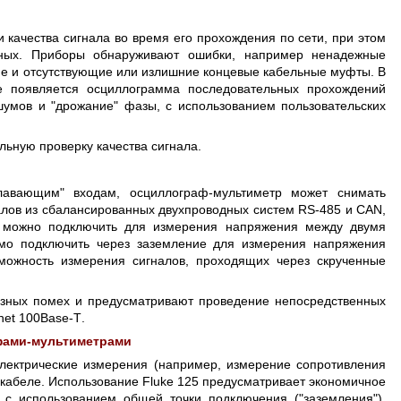
качества сигнала во время его прохождения по сети, при этом
нных. Приборы обнаруживают ошибки, например ненадежные
ие и отсутствующие или излишние концевые кабельные муфты. В
ее появляется осциллограмма последовательных прохождений
шумов и "дрожание" фазы, с использованием пользовательских
льную проверку качества сигнала.
авающим" входам, осциллограф-мультиметр может снимать
ов из сбалансированных двухпроводных систем RS-485 и CAN,
 можно подключить для измерения напряжения между двумя
имо подключить через заземление для измерения напряжения
зможность измерения сигналов, проходящих через скрученные
ных помех и предусматривают проведение непосредственных
net 100Base-T
.
афами-мультиметрами
лектрические измерения (например, измерение сопротивления
 кабеле. Использование Fluke 125 предусматривает экономичное
 использованием общей точки подключения ("заземления"),