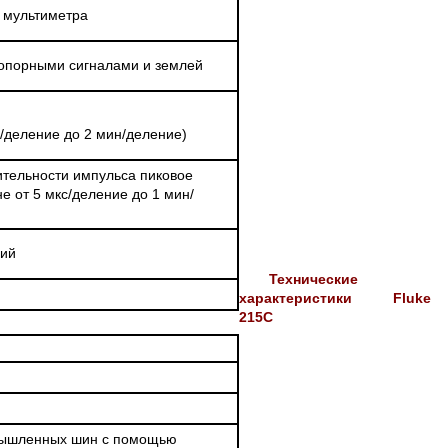
 мультиметра
 опорными сигналами и землей
с/деление до 2 мин/деление)
лительности импульса пиковое
е от 5 мкс/деление до 1 мин/
ний
Технические
характеристики Fluke
215C
омышленных шин с помощью