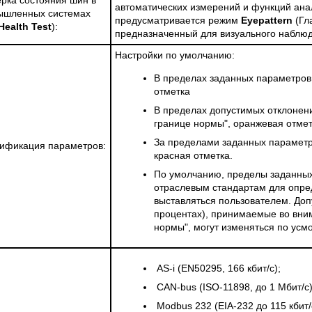
автоматических измерений и функций анал
ышленных системах
предусматривается режим
Eyepattern
(Гл
Health Test
):
предназначенный для визуального наблюд
Настройки по умолчанию:
В пределах заданных параметров 
отметка
В пределах допустимых отклонени
границе нормы", оранжевая отме
За пределами заданных параметр
ификация параметров:
красная отметка.
По умолчанию, пределы заданных
отраслевым стандартам для опре
выставляться пользователем. Доп
процентах), принимаемые во вни
нормы", могут изменяться по усм
AS-i (EN50295, 166 кбит/с);
CAN-bus (ISO-11898, до 1 Мбит/с)
Modbus 232 (EIA-232 до 115 кбит/