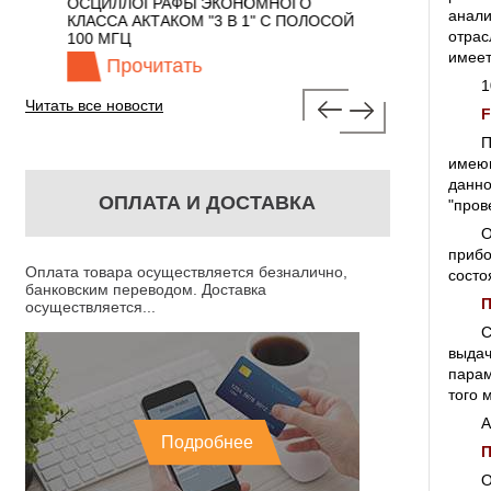
 С
ОСЦИЛЛОГРАФЫ ЭКОНОМНОГО
TECHNOLOGIES
анали
КЛАССА АКТАКОМ "3 В 1" С ПОЛОСОЙ
отрас
100 МГЦ
имеет
Прочитать
Прочита
1
Читать все новости
F
П
имею
данно
ОПЛАТА И ДОСТАВКА
"пров
О
приб
Оплата товара осуществляется безналично,
состо
банковским переводом. Доставка
П
осуществляется...
С
выдач
парам
того 
А
Подробнее
П
О