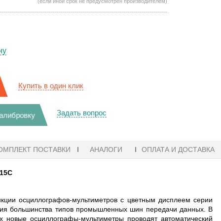
(если иной срок не предусмотрен производителем)
ну
Купить в один клик
Задать вопрос
калибровку
ОМПЛЕКТ ПОСТАВКИ
АНАЛОГИ
ОПЛАТА И ДОСТАВКА
215C
"
кции осциллографов-мультиметров с цветным дисплеем серии
ния большинства типов промышленных шин передачи данных. В
 новые осциллографы-мультиметры проводят автоматический