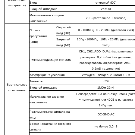
Вход
открытый (DC)
(по яркости)
Входной импеданс
25КОм
Максимальное входное
20В (постоянное + пиковое)
напряжение
Открытый
0 - 100МГц , 0 - 20МГц (диапазон 2мВ)
Полоса
вход (DC)
пропускания
Закрытый
10Гц - 100МГц , 10Гц - 20МГц (диапазон
(-3dB)
вход (AC)
2мВ)
CH1, CH2, ADD, DUAL (параллельная
развертка: 0,2S - 5mS на деление,
Режимы индикации сигнала
последовательная развертка: 2mS -
0,2mS на деление)
Коэффициент усиления
2mV/дел. - 5V/дел. с шагом 1-2-5
Точность
±3%
Вертикальное
Входной импеданс
1МОм 25пФ
отклонение
Непосредственно на гнезда: 250В (пост
Максимальное входное
+ импульсное) или 400В p-p, частота
напряжение
1КГц max.
Режимы подачи сигнала на
DC-GND-AC
вход
Время нарастания входного
не более 3,5nS
сигнала