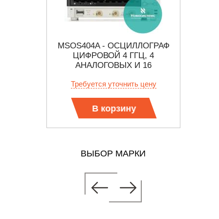
ОВОЙ
MSOS404A - ОСЦИЛЛОГРАФ
DSO8
Ф
ЦИФРОВОЙ 4 ГГЦ, 4
АНАЛОГОВЫХ И 16
ЦИФРОВЫХ КАНАЛОВ
 цену
Требуется уточнить цену
Тр
В корзину
ВЫБОР МАРКИ