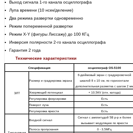
Выход сигнала 1-го канала осциллографа
Лупа времени (10 нсек/деление)
Два режима развертки одновременно
Режим попеременной развертки
Режим X-Y (фигуры Лиссажу) до 100 КГц
Инверсия полярности 2-го канала осциллографа
Гарантия 2 года
Технические характеристики
Спецификация
осциллограф OS-5100
6-дюймовый экран с градуировочной
Размер и градуировка экрана
шкалой 8 х 10 см, по горизонтали
дополнительная разметка с шагом 2 м
Ускоряющий потенциал
+ 10,5КV (отн. катода)
ЭЛТ
Регулировка фокусировки
Есть
Поворот луча
Есть
Регулировка яркости
Есть
Сигнал с амплитудой 5В р-р и более
Входной сигнал
вызывает модуляцию по яркости
Полоса пропускания
0 - 3,5МГц
Z-модуляция