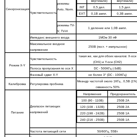
вертикали)
вертикали)
режимы
INT
0,5 дел.
1,5 дел.
Синхронизация
Avto, Norm.
Чувствительность
EXT
0,1В ампл.
0,3В ампл.
режимы TV-
1 деление или 1,0В ампл.
V, TV-H
Импеданс внешнего входа
1МОм 30 пФ
Максимальное входное
250В (пост. + импульсное)
напряжение
такая же, как для обоих каналов: X-оси
Чувствительность
(CH1) и Y-оси (CH2)
Режим X-Y
Полоса пропускания по оси X
DC - 500КГц (-3dB)
Фазовый сдвиг X-Y
не более 3° (DC - 100КГц)
Меандр частотой около 1КГц , 0,5В (1%)
Калибровка
Регулировка пробника
скважность 50%
Напряжение
Предохранитель
100 (90 - 110В)
250В 2А
Диапазон питающих
120 (108 - 132В)
250В 2А
напряжений
Питание
220 (198 - 242В)
250В 1А
240 (216 - 250В)
250В 1А
Частота питающей сети
50/60Гц, 55Вт