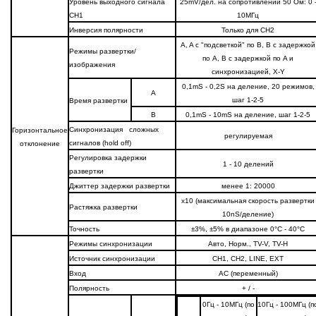
Уровень выходного сигнала
25mV/дел. на сопротивлении 50 Ом: 0 
CH1
10МГц
Инверсия полярности
Только для CH2
A, A с "подсветкой" по B, B с задержкой
Режимы развертки/
по A, B с задержкой по A и
изображения
синхронизацией, X-Y
0,1mS - 0,2S на деление, 20 режимов,
A
шаг 1-2-5
Время развертки
B
0,1mS - 10mS на деление, шаг 1-2-5
Синхронизация сложных
Горизонтальное
регулируемая
сигналов (hold off)
отклонение
Регулировка задержки
1 - 10 делений
развертки
Джиттер задержки развертки
менее 1: 20000
х10 (максимальная скорость развертки
Растяжка развертки
10nS/деление)
Точность
±3%, ±5% в диапазоне 0°С - 40°С
Режимы синхронизации
Авто, Норм., TV-V, TV-H
Источник синхронизации
CH1, CH2, LINE, EXT
Вход
AC (переменный)
Полярность
+ / -
0Гц - 10МГц (по
10Гц - 100МГц (п