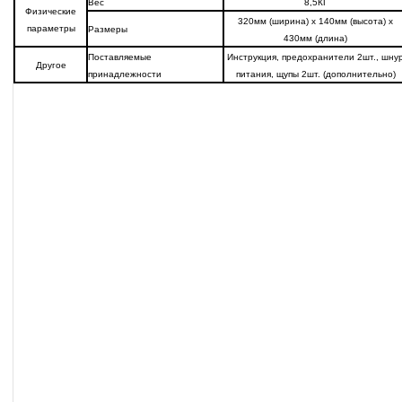
Вес
8,5КГ
Физические
320мм (ширина) х 140мм (высота) х
параметры
Размеры
430мм (длина)
Поставляемые
Инструкция, предохранители 2шт., шну
Другое
принадлежности
питания, щупы 2шт. (дополнительно)