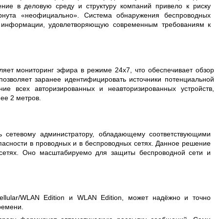
ение в деловую среду и структуру компаний привело к риску
рнута «неофициально». Система обнаружения беспроводных
те информации, удовлетворяющую современным требованиям к
ляет мониторинг эфира в режиме 24х7, что обеспечивает обзор
позволяет заранее идентифицировать источники потенциальной
ие всех авторизированных и неавторизированных устройств,
ее 2 метров.
ь сетевому администратору, обладающему соответствующими
пасности в проводных и в беспроводных сетях. Данное решение
 сетях. Оно масштабируемо для защиты беспроводной сети и
llular/WLAN Edition и WLAN Edition, может надёжно и точно
ремени.