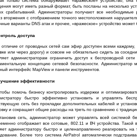
ак только система обнаруживает «вражеское» устройство, она
ения могут иметь разный формат, быть посланы на несколько уст
ых срабатываний. Администраторы получают все необходимые р
з вторжения с отображением точного местоположения нарушителя
чные варианты DNS атак и прочее, «вражеское» устройство может
онтроль доступа
 отличие от проводных сетей сам эфир доступен всеми каждому,
вке или через дорогу) и совсем не обязательно сидеть за соседни
ляет администраторам ограничить доступ к беспроводной сети
ментальную концепцию сетевой безопасности. Администратор мо
ный интерфейс MapView и панели инструментов.
лучшение эффективности
тобы помочь бизнесу контролировать издержки и оптимизировать
нистратору быстро эффективно установить и управлять бес
твующую сеть без прокладки дополнительных кабелей и установ
овку и сокращает общие расходы на треть по сравнению с традиц
тановив сеть, администратор может управлять всей системой б
еменно отображает все сотовые, 802.11 и ВЧ устройства. Такой
яет администратору быстро и целенаправленно реагировать на 
дование. Более того система AirPatrol автоматически подстра