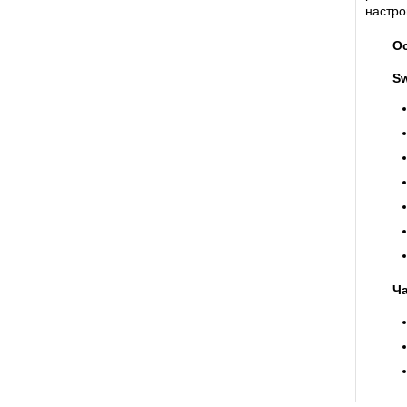
настро
О
S
Ч