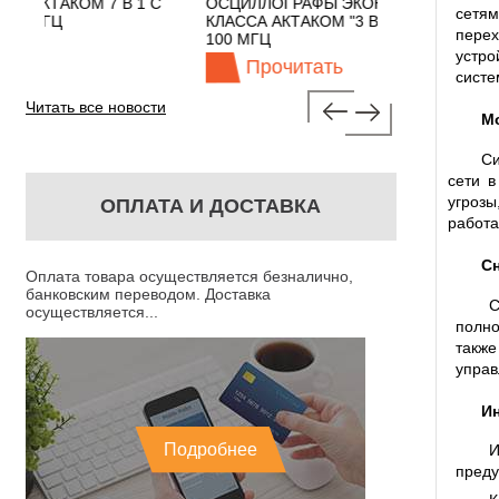
1 С
ОСЦИЛЛОГРАФЫ ЭКОНОМНОГО
TECHNOLOGIE
сетям
КЛАССА АКТАКОМ "3 В 1" С ПОЛОСОЙ
пере
100 МГЦ
устро
Прочитать
Прочита
систе
Читать все новости
М
Си
сети в
угроз
ОПЛАТА И ДОСТАВКА
работа
Сн
Оплата товара осуществляется безналично,
банковским переводом. Доставка
С
осуществляется...
полно
также
управ
Ин
Подробнее
И
преду