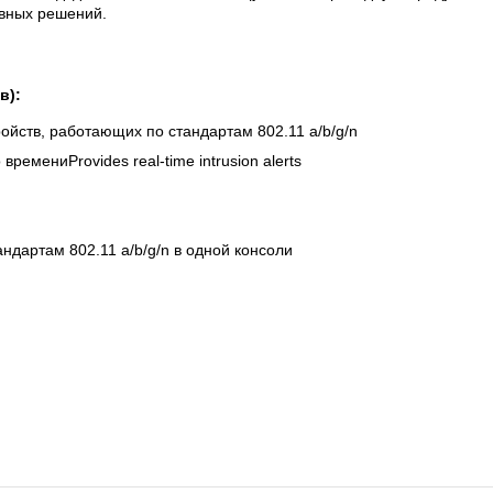
ивных решений.
в):
йств, работающих по стандартам 802.11 a/b/g/n
емениProvides real-time intrusion alerts
ндартам 802.11 a/b/g/n в одной консоли