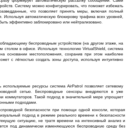
 сразу формирует автоматическую рассылку сообщений. Сами
ройств. Систему можно конфигурировать, что поможет избежать
азведданные, что позволяет принять меры, включая полный
. Используя автоматическую блокировку трафика всех уровней,
 быть эффективно заблокировано или нейтрализовано.
 обладающему беспроводным устройством (на другом этаже, на
м столом в офисе. Используя технологию VirtualShield, система
 на основании местоположения, сохранив при этом наиболее
жет с лёгкостью создать зоны доступа, используя интуитивно
 используемые ресурсы система AirPatrol позволяет сетевому
проводной сетью. Беспроводные сенсоры внедряются в уже
ки коммутаторов. Такой подход в значительной мере упрощает
ионными подходами.
еспроводной безопасности при помощи одной консоли, которая
 визуальный подход в режиме реального времени к безопасности
текущую ситуацию, не тратя времени на интенсивный анализ и
ивается под динамически изменяющуюся беспроводную среду без