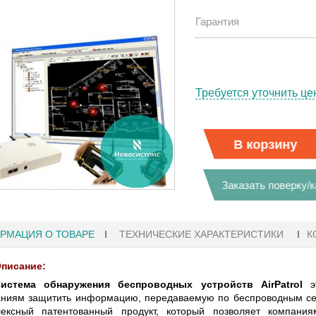
Гарантия
Требуется уточнить це
В корзину
Заказать поверку/
РМАЦИЯ О ТОВАРЕ
ТЕХНИЧЕСКИЕ ХАРАКТЕРИСТИКИ
К
писание:
1
27.01.2023 10:06
истема обнаружения беспроводных устройств AirPatrol
эт
ниям защитить информацию, передаваемую по беспроводным сетя
Ы KEYSIGHT
В НАЛИЧИИ! ZVH8, АНАЛИЗАТОР
лексный патентованный продукт, который позволяет компан