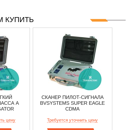
 КУПИТЬ
ГКИЙ
СКАНЕР ПИЛОТ-СИГНАЛА
ПОР
ЛАССА А
BVSYSTEMS SUPER EAGLE
I
GATOR
CDMA
ить цену
Требуется уточнить цену