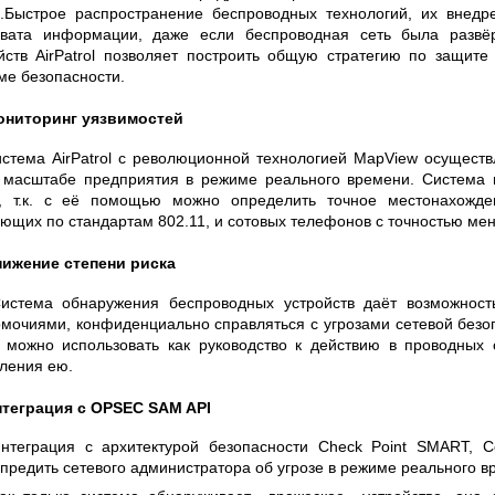
S СЕРИИ UXR
КАБЕЛЕЙ И АНТЕНН, 100 КГЦ ДО 8 ГГЦ
.Быстрое распространение беспроводных технологий, их внедр
(ГОСРЕЕСТР РФ)
хвата информации, даже если беспроводная сеть была развё
йств AirPatrol позволяет построить общую стратегию по защи
ть
Прочитать
ме безопасности.
ониторинг уязвимостей
стема AirPatrol с революционной технологией MapView осуществ
 масштабе предприятия в режиме реального времени. Система 
ы, т.к. с её помощью можно определить точное местонахожден
ющих по стандартам 802.11, и сотовых телефонов с точностью мен
ижение степени риска
истема обнаружения беспроводных устройств даёт возможност
мочиями, конфиденциально справляться с угрозами сетевой безо
 можно использовать как руководство к действию в проводных
ления ею.
теграция с OPSEC SAM API
нтеграция с архитектурой безопасности Check Point SMART, Ce
предить сетевого администратора об угрозе в режиме реального в