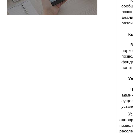
К
сообщ
ложн
анали
разли
К
В
парко
позво
фунда
понят
У
Ч
адми
сущес
устан
Ус
одновр
позвол
рассле