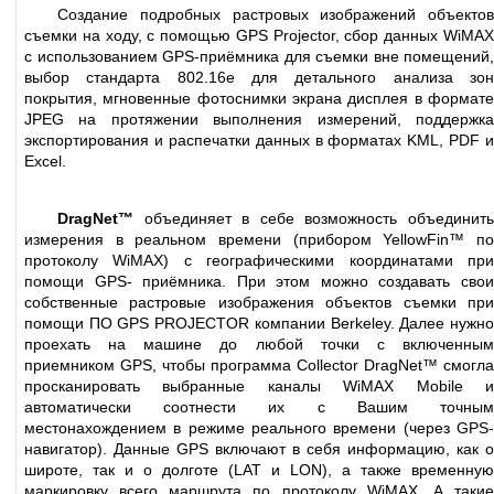
Создание подробных растровых изображений объектов
съемки на ходу, с помощью GPS Projector, сбор данных WiMAX
с использованием GPS-приёмника для съемки вне помещений,
выбор стандарта 802.16e для детального анализа зон
покрытия, мгновенные фотоснимки экрана дисплея в формате
JPEG на протяжении выполнения измерений, поддержка
экспортирования и распечатки данных в форматах KML, PDF и
Excel.
DragNet™
объединяет в себе возможность объединить
измерения в реальном времени (прибором YellowFin™ по
протоколу WiMAX) с географическими координатами при
помощи GPS- приёмника. При этом можно создавать свои
собственные растровые изображения объектов съемки при
помощи ПО GPS PROJECTOR компании Berkeley. Далее нужно
проехать на машине до любой точки с включенным
приемником GPS, чтобы программа Collector DragNet™ смогла
просканировать выбранные каналы WiMAX Mobile и
автоматически соотнести их с Вашим точным
местонахождением в режиме реального времени (через GPS-
навигатор). Данные GPS включают в себя информацию, как о
широте, так и о долготе (LAT и LON), а также временную
маркировку всего маршрута по протоколу WiMAX. А такие