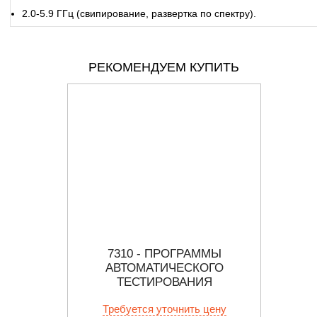
2.0-5.9 ГГц (свипирование, развертка по спектру).
РЕКОМЕНДУЕМ КУПИТЬ
ОЕ
7310 - ПРОГРАММЫ
YSTEMS
АВТОМАТИЧЕСКОГО
О
АЦИИ РЧ
ТЕСТИРОВАНИЯ
ВЫ
ОБЪЕ
 цену
Требуется уточнить цену
Тр
B