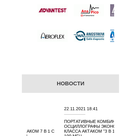
ТР
 цену
НОВОСТИ
22.11.2021 18:41
02
ПОРТАТИВНЫЕ КОМБИНИРОВАННЫЕ
О
НЫХ
ОСЦИЛЛОГРАФЫ ЭКОНОМНОГО
T
АКТАКОМ 7 В 1 С
КЛАССА АКТАКОМ "3 В 1" С ПОЛОСОЙ