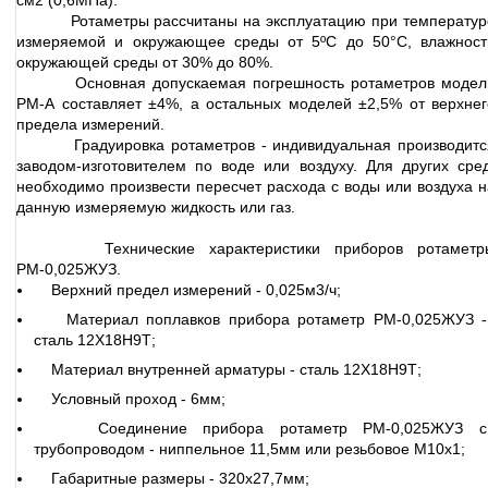
см2 (0,6МПа).
Ротаметры рассчитаны на эксплуатацию при температур
измеряемой и окружающее среды от 5ºС до 50°С, влажност
окружающей среды от 30% до 80%.
Основная допускаемая погрешность ротаметров модел
РМ-А составляет ±4%, а остальных моделей ±2,5% от верхнег
предела измерений.
Градуировка ротаметров - индивидуальная производитс
заводом-изготовителем по воде или воздуху. Для других сред
необходимо произвести пересчет расхода с воды или воздуха н
данную измеряемую жидкость или газ.
Технические характеристики приборов ротаметр
РМ-0,025ЖУЗ.
Верхний предел измерений - 0,025м3/ч;
Материал поплавков прибора ротаметр РМ-0,025ЖУЗ -
сталь 12Х18Н9Т;
Материал внутренней арматуры - сталь 12Х18Н9Т;
Условный проход - 6мм;
Соединение прибора ротаметр РМ-0,025ЖУЗ с
трубопроводом - ниппельное 11,5мм или резьбовое М10х1;
Габаритные размеры - 320х27,7мм;