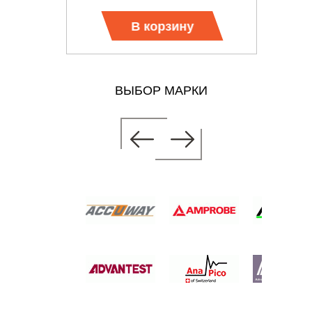
В корзину
ВЫБОР МАРКИ
АМЕТР
 цену