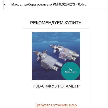
Масса прибора ротаметр РМ-0,025ЖУЗ - 0,4кг.
РЕКОМЕНДУЕМ КУПИТЬ
МЕТР
РЭВ-0,4ЖУЗ РОТАМЕТР
РП
 цену
Требуется уточнить цену
Тр