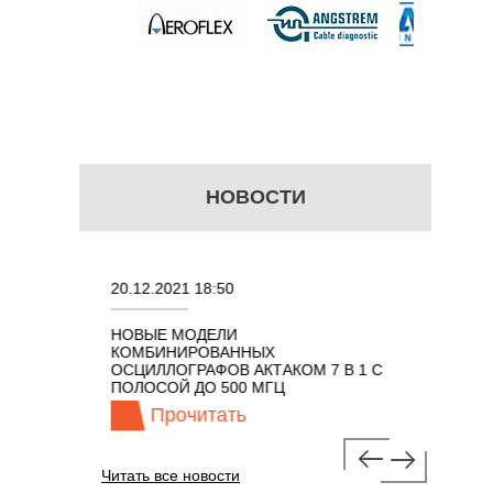
НОВОСТИ
20.12.2021 18:50
22.11.2021
ИЗАТОР
НОВЫЕ МОДЕЛИ
ПОРТАТИ
КГЦ ДО 8
КОМБИНИРОВАННЫХ
ОСЦИЛЛО
ОСЦИЛЛОГРАФОВ АКТАКОМ 7 В 1 С
КЛАССА А
ПОЛОСОЙ ДО 500 МГЦ
100 МГЦ
Прочитать
Про
Читать все новости