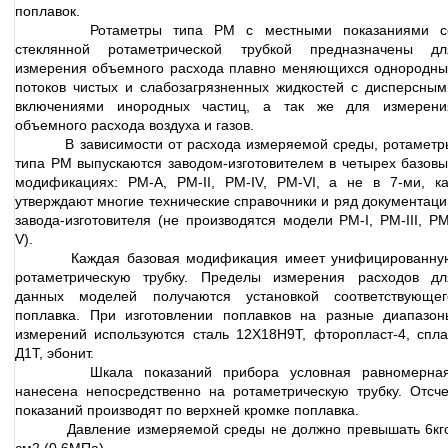
поплавок.
Ротаметры типа РМ с местными показаниями с
стеклянной ротаметрической трубкой предназначены дл
измерения объемного расхода плавно меняющихся однородны
потоков чистых и слабозагрязненных жидкостей с дисперсным
включениями инородных частиц, а так же для измерени
объемного расхода воздуха и газов.
В зависимости от расхода измеряемой среды, ротаметр
типа РМ выпускаются заводом-изготовителем в четырех базовы
модификациях: РМ-А, РМ-II, РМ-IV, РМ-VI, а не в 7-ми, ка
утверждают многие технические справочники и ряд документаци
завода-изготовителя (не производятся модели РМ-I, РМ-III, РМ
V).
Каждая базовая модификация имеет унифицированну
ротаметрическую трубку. Пределы измерения расходов дл
данных моделей получаются установкой соответствующег
поплавка. При изготовлении поплавков на разные диапазон
измерений используются сталь 12Х18Н9Т, фторопласт-4, спла
Д1Т, эбонит.
Шкала показаний прибора условная равномерная
нанесена непосредственно на ротаметрическую трубку. Отсче
показаний производят по верхней кромке поплавка.
Давление измеряемой среды не должно превышать 6кгс