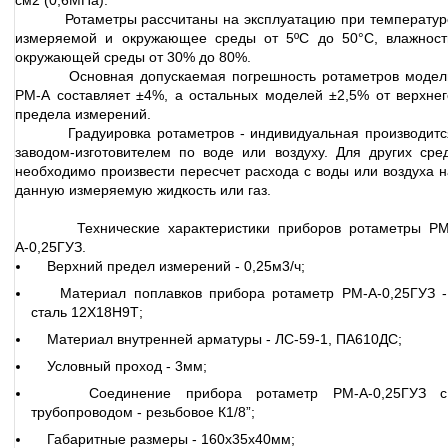
см2 (0,6МПа).
Ротаметры рассчитаны на эксплуатацию при температур
измеряемой и окружающее среды от 5ºС до 50°С, влажност
окружающей среды от 30% до 80%.
Основная допускаемая погрешность ротаметров модел
РМ-А составляет ±4%, а остальных моделей ±2,5% от верхнег
предела измерений.
Градуировка ротаметров - индивидуальная производитс
заводом-изготовителем по воде или воздуху. Для других сред
необходимо произвести пересчет расхода с воды или воздуха н
данную измеряемую жидкость или газ.
Технические характеристики приборов ротаметры РМ
А-0,25ГУЗ.
Верхний предел измерений - 0,25м3/ч;
Материал поплавков прибора ротаметр РМ-А-0,25ГУЗ -
сталь 12Х18Н9Т;
Материал внутренней арматуры - ЛС-59-1, ПА610ДС;
Условный проход - 3мм;
Соединение прибора ротаметр РМ-А-0,25ГУЗ с
трубопроводом - резьбовое К1/8”;
Габаритные размеры - 160х35х40мм;