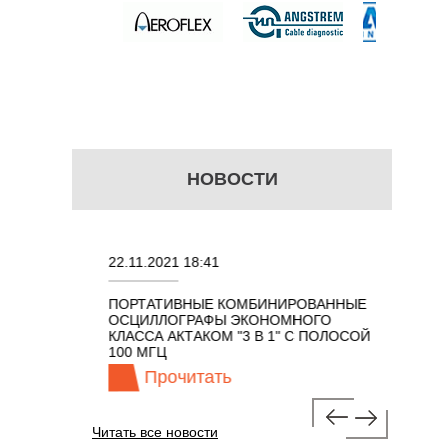
НОВОСТИ
22.11.2021 18:41
02.08.202
ПОРТАТИВНЫЕ КОМБИНИРОВАННЫЕ
ОСЦИЛЛО
ОСЦИЛЛОГРАФЫ ЭКОНОМНОГО
TECHNOL
М 7 В 1 С
КЛАССА АКТАКОМ "3 В 1" С ПОЛОСОЙ
100 МГЦ
Прочитать
Про
Читать все новости