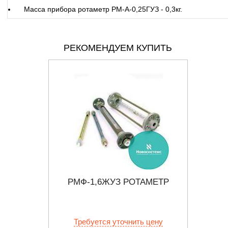
Масса прибора ротаметр РМ-А-0,25ГУЗ - 0,3кг.
РЕКОМЕНДУЕМ КУПИТЬ
МЕТР
РМФ-1,6ЖУЗ РОТАМЕТР
РМ-
 цену
Требуется уточнить цену
Тр