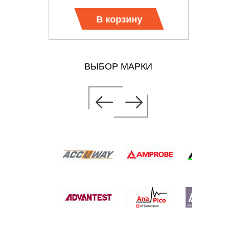
В корзину
ВЫБОР МАРКИ
АМЕТР
 цену