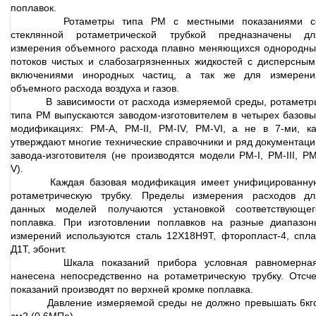
поплавок.
Ротаметры типа РМ с местными показаниями с
стеклянной ротаметрической трубкой предназначены дл
измерения объемного расхода плавно меняющихся однородны
потоков чистых и слабозагрязненных жидкостей с дисперсным
включениями инородных частиц, а так же для измерени
объемного расхода воздуха и газов.
В зависимости от расхода измеряемой среды, ротаметр
типа РМ выпускаются заводом-изготовителем в четырех базовы
модификациях: РМ-А, РМ-II, РМ-IV, РМ-VI, а не в 7-ми, ка
утверждают многие технические справочники и ряд документаци
завода-изготовителя (не производятся модели РМ-I, РМ-III, РМ
V).
Каждая базовая модификация имеет унифицированну
ротаметрическую трубку. Пределы измерения расходов дл
данных моделей получаются установкой соответствующег
поплавка. При изготовлении поплавков на разные диапазон
измерений используются сталь 12Х18Н9Т, фторопласт-4, спла
Д1Т, эбонит.
Шкала показаний прибора условная равномерная
нанесена непосредственно на ротаметрическую трубку. Отсче
показаний производят по верхней кромке поплавка.
Давление измеряемой среды не должно превышать 6кгс