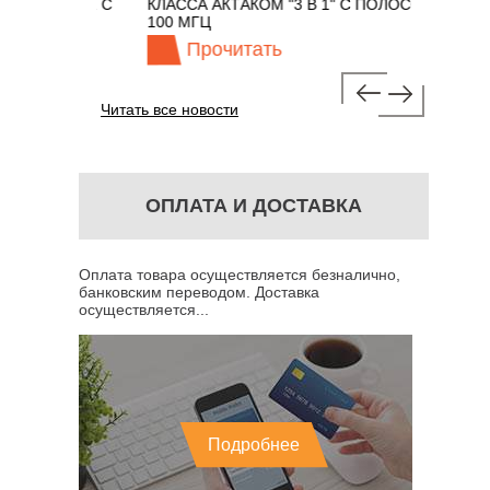
ОМ 7 В 1 С
КЛАССА АКТАКОМ "3 В 1" С ПОЛОСОЙ
100 МГЦ
Прочитать
Пр
Читать все новости
ОПЛАТА И ДОСТАВКА
Оплата товара осуществляется безналично,
банковским переводом. Доставка
осуществляется...
Подробнее