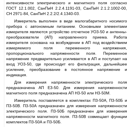
интенсивности электрического и магнитного поля согласно
ГОСТ 12.1.002, СанПиН 2.2.4.1191-03, СанПиН 2.1.2.1002-00,
СН 2971-84, СанПиН 2.2.2/2.4.1340-03.
Измеритель выполнен в виде малогабаритного носимого
прибора с автономным питанием. Основными элементами
измерителя являются устройство отсчетное УО3-50 и антенны-
преобразователи (АП) направленного приема. Работа
измерителя основана на возбуждении в АП под воздействием
измеряемого поля переменного напряжения,
пропорционального напряженности поля. Переменное
напряжение предварительно усиливается в АП и поступает на
вход УО3-50, где происходит его фильтрация, дальнейшее
усиление, преобразование в постоянное напряжение и
индикация.
Для измерения напряженности электрического поля
предназначена АП Е3-50. Для измерения напряженности
магнитного поля предназначена АП Н3-50 или Н3-50М.
Измеритель поставляется в комплектах П3-50А, П3-50Б и
П3-50В. П3-50А предназначен для измерения напряженности
электрического поля. П3-50Б предназначен для измерения
напряженности магнитного поля. П3-50В совмещает функции
комплектов П3-50А и П3-50Б.