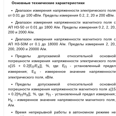
Основные технические характеристики
Диапазон измерения напряженности электрического поля
от 0.01 до 100 кВ/м. Пределы измерения 0.2, 2, 20 и 200 кВ/м.
Диапазон измерения напряженности магнитного поля с
АП Н3-50 от 0.01 до 1800 А/м. Пределы измерения 0.2, 2, 20,
200 и 2000 А/м.
Диапазон измерения напряженности магнитного поля с
АП Н3-50М от 0.1 до 18000 А/м. Пределы измерения 2, 20,
200, 2000 и 20000 А/м.
Пределы допускаемой относительной основной
погрешности измерения напряженности электрического поля
±[15 + 0.2[Е
/Е
]], %, где: Е
- установленный предел
П
X
П
измерения; Е
- измеренное значение напряженности
X
электрического поля, кВ/м.
Пределы допускаемой относительной основной
погрешности измерения напряженности магнитного поля ±[15
+ 0.2[Н
/Н
]], %, где: Н
- установленный предел измерения;
П
X
П
Н
- измеренное значение напряженности магнитного поля,
X
А/м.
Время непрерывной работы в автономном режиме не