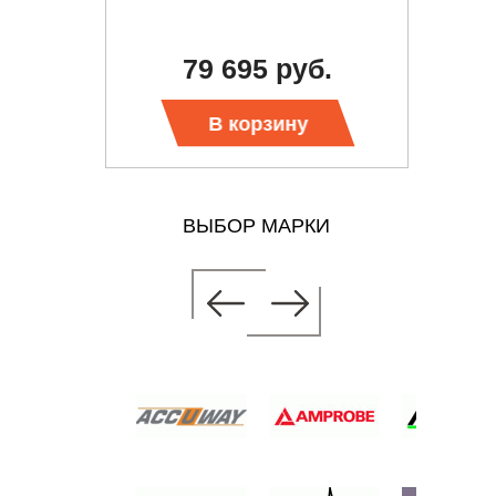
В
СОПРО
79 695 руб.
 цену
Тр
В корзину
ВЫБОР МАРКИ
ОММЕТР