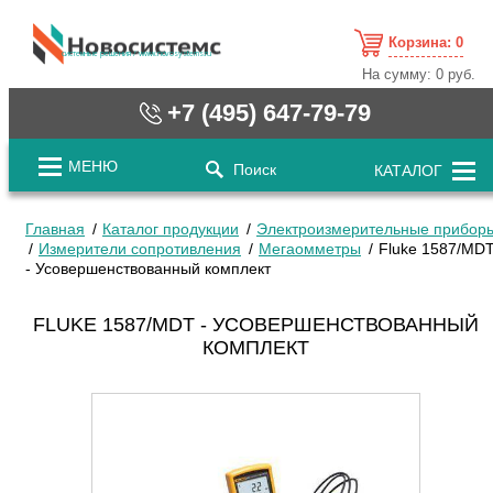
Корзина:
0
cистемные решения / www.novosystems.ru
На сумму:
0 руб.
+7 (495) 647-79-79
МЕНЮ
Поиск
КАТАЛОГ
Главная
Каталог продукции
Электроизмерительные прибор
Измерители сопротивления
Мегаомметры
Fluke 1587/MD
- Усовершенствованный комплект
FLUKE 1587/MDT - УСОВЕРШЕНСТВОВАННЫЙ
КОМПЛЕКТ