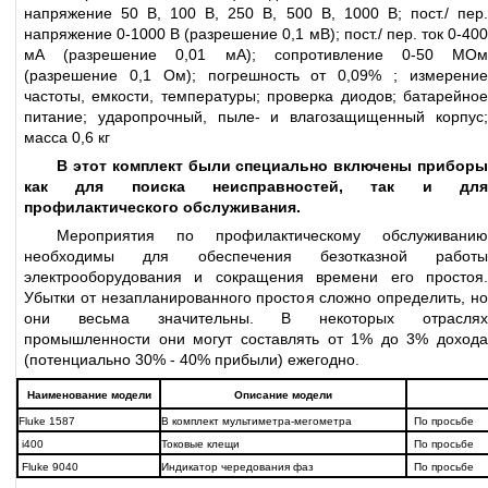
напряжение 50 В, 100 В, 250 В, 500 В, 1000 В; пост./ пер.
напряжение 0-1000 В (разрешение 0,1 мВ); пост./ пер. ток 0-400
мА (разрешение 0,01 мА); сопротивление 0-50 МОм
(разрешение 0,1 Ом); погрешность от 0,09% ; измерение
частоты, емкости, температуры; проверка диодов; батарейное
питание; ударопрочный, пыле- и влагозащищенный корпус;
масса 0,6 кг
В этот комплект были специально включены приборы
как для поиска неисправностей, так и для
профилактического обслуживания.
Мероприятия по профилактическому обслуживанию
необходимы для обеспечения безотказной работы
электрооборудования и сокращения времени его простоя.
Убытки от незапланированного простоя сложно определить, но
они весьма значительны. В некоторых отраслях
промышленности они могут составлять от 1% до 3% дохода
(потенциально 30% - 40% прибыли) ежегодно.
Наименование модели
Описание модели
Fluke 1587
В комплект мультиметра-мегометра
По просьбе
i400
Токовые клещи
По просьбе
Fluke 9040
Индикатор чередования фаз
По просьбе