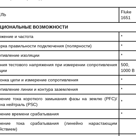
Fluke
ЕЛЬ
1651
КЦИОНАЛЬНЫЕ ВОЗМОЖНОСТИ
жение и частота
*
рка правильности подключения (полярности)
*
тивление изоляции
*
ния тестового напряжения при измерении сопротивления
500,
ции
1000 В
онка цепи и измерение сопротивления
*
тивление линии и контура заземления
*
ение тока короткого замыкания фазы на землю (PFC)/
*
на нейтраль (PSC)
ение времени срабатывания
*
рение тока срабатывания (линейно нарастающим
йствием)