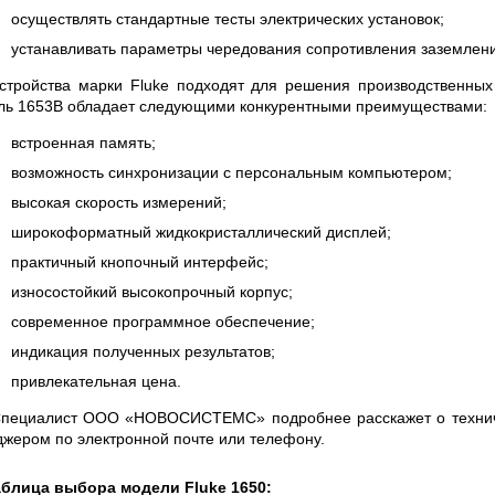
 СЕРИИ UXR
КАБЕЛЕЙ И АНТЕНН, 100 КГЦ ДО 8 ГГЦ
осуществлять стандартные тесты электрических установок;
(ГОСРЕЕСТР РФ)
устанавливать параметры чередования сопротивления заземлени
ть
Прочитать
стройства марки Fluke подходят для решения производственных
ь 1653В обладает следующими конкурентными преимуществами:
встроенная память;
возможность синхронизации с персональным компьютером;
высокая скорость измерений;
широкоформатный жидкокристаллический дисплей;
практичный кнопочный интерфейс;
износостойкий высокопрочный корпус;
современное программное обеспечение;
индикация полученных результатов;
привлекательная цена.
пециалист ООО «НОВОСИСТЕМС» подробнее расскажет о техничес
жером по электронной почте или телефону.
блица выбора модели Fluke 1650: