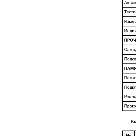
Автом
Тести
Измер
Индик
ПРО
Самод
Подсв
ПАМЯ
Памя
Подкл
Реаль
Прог
Ко
№