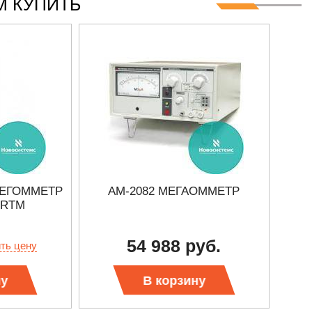
 КУПИТЬ
 МЕГОММЕТР
АМ-2082 МЕГАОММЕТР
ЭС
ERTM
54 988 руб.
ить цену
ну
В корзину