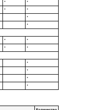
*
*
*
*
*
*
*
*
*
*
*
*
*
*
Количество