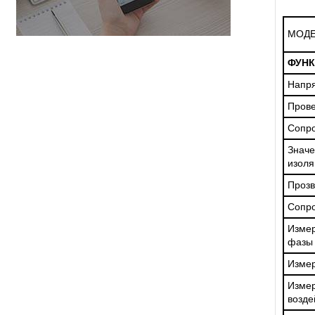
МОД
ФУН
Напря
Прове
Сопро
Значе
изоля
Прозв
Сопро
Измер
фазы 
Измер
Изме
возде