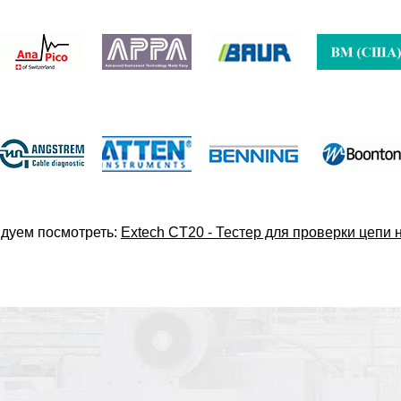
дуем посмотреть:
Extech CT20 - Тестер для проверки цепи