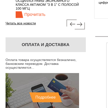
 С
ОСЦИЛЛОГРАФЫ ЭКОНОМНОГО
TECHNOLOGIES
цифро
КЛАССА АКТАКОМ "3 В 1" С ПОЛОСОЙ
100 МГЦ
Прочитать
Прочита
Читать все новости
ОПЛАТА И ДОСТАВКА
Оплата товара осуществляется безналично,
банковским переводом. Доставка
осуществляется...
Подробнее
 - ЦИФРОВОЙ
DT-9021(DT-9121) УКАЗАТЕЛЬ
 ПОТОКОВ Е1 И
НАПРЯЖЕНИЯ И