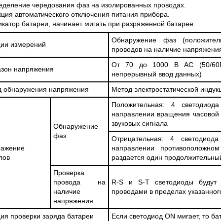
S СЕРИИ UXR
КАБЕЛЕЙ И АНТЕНН, 100 КГЦ ДО 8 ГГ
еделение чередования фаз на изолированных проводах.
(ГОСРЕЕСТР РФ)
кция автоматического отключения питания прибора.
икатор батареи, начинает мигать при разряженной батарее.
ать
Прочитать
Обнаружение фаз (положитель
ии измерений
проводов на наличие напряжения
От 70 до 1000 В AC (50/60Гц
зон напряжения
непрерывный ввод данных)
 обнаружения напряжения
Метод электростатической индук
Положительная: 4 светодиода
направлении вращения часовой 
звуковых сигнала
Обнаружение
фаз
Отрицательная: 4 светодиода
ражение
направлении противоположно
лов
раздается один продолжительный
Проверка
провода на
R-S и S-T светодиоды будут
наличие
проводами в пределах указанно
напряжения
ия проверки заряда батареи
Если светодиод ON мигает, то ба