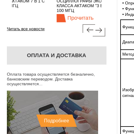
1 С
ОСЦИЛЛОГРАФЫ ЭКОНОМНОГО
TECHNOLOGIE
• Опр
КЛАССА АКТАКОМ "3 В 1" С ПОЛОСОЙ
• Фун
100 МГЦ
• Инд
Прочитать
Прочит
Функц
Читать все новости
Диапа
Метод
ОПЛАТА И ДОСТАВКА
Оплата товара осуществляется безналично,
банковским переводом. Доставка
осуществляется...
Изоб
сигна
Подробнее
Функц