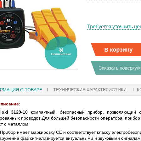
Требуется уточнить це
В корзину
Заказать поверку/
РМАЦИЯ О ТОВАРЕ
ТЕХНИЧЕСКИЕ ХАРАКТЕРИСТИКИ
К
писание:
ioki 3129-10
компактный, безопасный прибор, позволяющий оп
рованных проводов.Для большей безопасности оператора, прибо
41
27.01.2023 10:06
кт с металлом.
 Прибор имеет маркировку СЕ и соответствует классу электробезоп
ФЫ KEYSIGHT
В НАЛИЧИИ! ZVH8, АНАЛИЗАТОР
аружение фаз сигнализируется визуальными и звуковыми сигналам