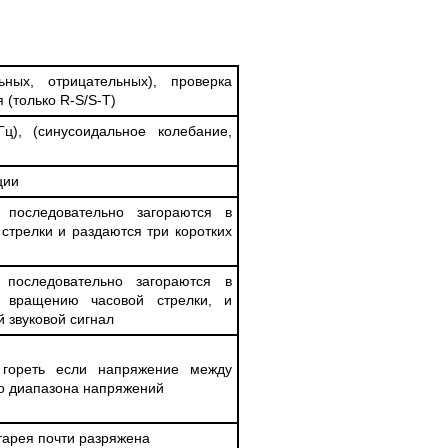
Ц
ных, отрицательных), проверка
 (только R-S/S-T)
), (синусоидальное колебание,
ции
 последовательно загораются в
стрелки и раздаются три коротких
 последовательно загораются в
м вращению часовой стрелки, и
 звуковой сигнал
 гореть если напряжение между
го диапазона напряжений
тарея почти разряжена