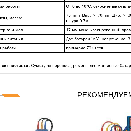
ия работы
От 0 до 40°С, относительная вл
75 mm Выс. × 70mm Шир. × 30
иты, масса:
шнура 0.7м
тр зажимов
17 мм макс. изолированный про
ник питания
Две батареи “AA”, напряжение: 3
я работы
примерно 70 часов
лект поставки:
Сумка для переноса, ремень, две магниевые батар
РЕКОМЕНДУЕМ