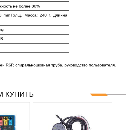
ажность не более 80%
 mmТолщ. Масса: 240 г. Длинна
вод
 В
еи R6P, спиральношовная труба, руководство пользователя
.
 КУПИТЬ