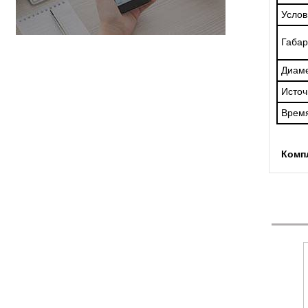
Услов
Габар
Диаме
Источ
Врем
Комп