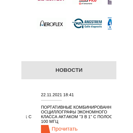
 цену
НОВОСТИ
22.11.2021 18:41
02.08.2
ПОРТАТИВНЫЕ КОМБИНИРОВАННЫЕ
ОСЦИЛЛ
ОСЦИЛЛОГРАФЫ ЭКОНОМНОГО
TECHNO
ОМ 7 В 1 С
КЛАССА АКТАКОМ "3 В 1" С ПОЛОСОЙ
100 МГЦ
Прочитать
Пр