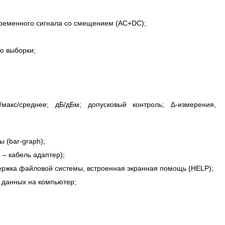
еременного сигнала со смещением (AC+DC);
ю выборки;
макс/среднее; дБ/дБм; допусковый контроль; Δ-измерения,
 (bar-graph);
– кабель адаптер);
держка файловой системы, встроенная экранная помощь (HELP);
 данных на компьютер;