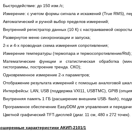
 СЕРИИ UXR
КАБЕЛЕЙ И АНТЕНН, 100 КГЦ ДО 8 ГГЦ
Быстродействие: до 150 изм./с;
(ГОСРЕЕСТР РФ)
Измерение: с учетом формы сигнала и искажений (True RMS), п
ть
Прочитать
Автоматический и ручной выбор пределов измерений;
Внутренний регистратор данных (10 К) с настраиваемой скорость
Развернутое меню синхронизации и запуска;
2-х и 4-х проводная схема измерения сопротивления;
Измерение температуры (термопара и термосопротивление/Rtd);
Математические функции и статистическая обработка (мин/
гистограммы, построение тренда. СКО);
Одновременное измерение 2-х параметров;
Отображение результата измерений с помощью аналоговой шкалы
Интерфейсы: LAN, USB (поддержка VXI11, USBTMC), GPIB (опция 
Внутренняя память 1 ГБ (расширение внешним USB- flash), под
Программное обеспечение EasyDDM для управления и передачи
Цветной графический TFT-дисплей (диаг. 11 см, 480 х 272 точек).
асширенные характеристики АКИП-2101/1