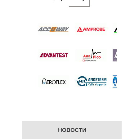
ЛЬТМЕТР
 цену
НОВОСТИ