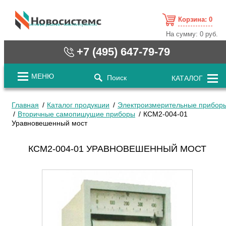
Корзина:
0
cистемные решения / www.novosystems.ru
На сумму:
0 руб.
+7 (495) 647-79-79
МЕНЮ
Поиск
КАТАЛОГ
Главная
Каталог продукции
Электроизмерительные прибор
Вторичные самопишущие приборы
КСМ2-004-01
Уравновешенный мост
КСМ2-004-01 УРАВНОВЕШЕННЫЙ МОСТ