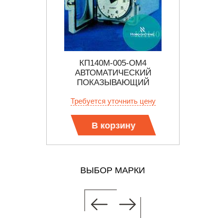
ЦИОМЕТР
КП140М-005-ОМ4
АВТОМАТИЧЕСКИЙ
УРА
ПОКАЗЫВАЮЩИЙ
ПОТЕНЦИОМЕТР
 цену
Требуется уточнить цену
Тр
В корзину
ВЫБОР МАРКИ