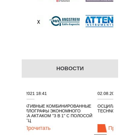
НОВОСТИ
 18:41
02.08.2021 18:41
ВНЫЕ КОМБИНИРОВАННЫЕ
ОСЦИЛЛОГРАФЫ KEYSIGHT
ГРАФЫ ЭКОНОМНОГО
TECHNOLOGIES СЕРИИ UXR
КТАКОМ "3 В 1" С ПОЛОСОЙ
читать
Прочитать