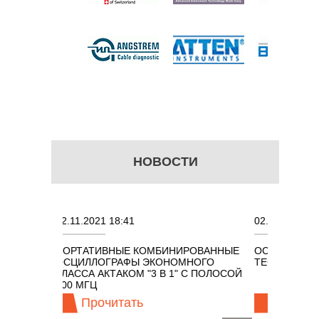
НОВОСТИ
.2021 18:41
02.08.2021 18:41
ТАТИВНЫЕ КОМБИНИРОВАННЫЕ
ОСЦИЛЛОГРАФЫ KEYSIGHT
ИЛЛОГРАФЫ ЭКОНОМНОГО
TECHNOLOGIES СЕРИИ UXR
СА АКТАКОМ "3 В 1" С ПОЛОСОЙ
МГЦ
Прочитать
Прочитать