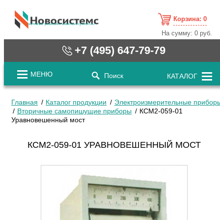
Корзина:
0
cистемные решения / www.novosystems.ru
На сумму:
0 руб.
+7 (495) 647-79-79
МЕНЮ
Поиск
КАТАЛОГ
Главная
Каталог продукции
Электроизмерительные прибор
Вторичные самопишущие приборы
КСМ2-059-01
Уравновешенный мост
КСМ2-059-01 УРАВНОВЕШЕННЫЙ МОСТ