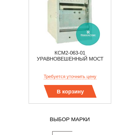
КСМ2-063-01
Р
КИЙ
УРАВНОВЕШЕННЫЙ МОСТ
Р
ТР
 цену
Требуется уточнить цену
Тр
В корзину
ВЫБОР МАРКИ