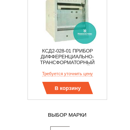
КСД2-028-01 ПРИБОР
Р
Й МОСТ
ДИФФЕРЕНЦИАЛЬНО-
Р
ТРАНСФОРМАТОРНЫЙ
АВТОМАТИЧЕСКИЙ
 цену
Требуется уточнить цену
Тр
ВТОРИЧНЫЙ
В корзину
ВЫБОР МАРКИ