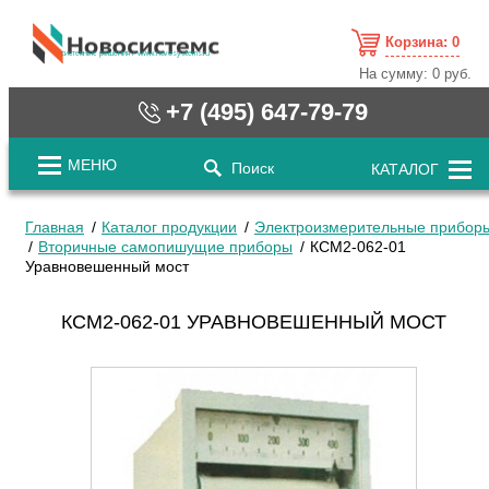
Корзина:
0
cистемные решения / www.novosystems.ru
На сумму:
0 руб.
+7 (495) 647-79-79
МЕНЮ
Поиск
КАТАЛОГ
Главная
Каталог продукции
Электроизмерительные прибор
Вторичные самопишущие приборы
КСМ2-062-01
Уравновешенный мост
КСМ2-062-01 УРАВНОВЕШЕННЫЙ МОСТ