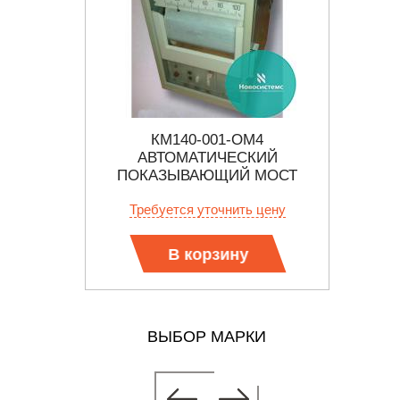
ИБОР
КМ140-001-ОМ4
К
ЬНО-
АВТОМАТИЧЕСКИЙ
РНЫЙ
ПОКАЗЫВАЮЩИЙ МОСТ
КИЙ
 цену
Требуется уточнить цену
Тр
Й
У
В корзину
ВЫБОР МАРКИ