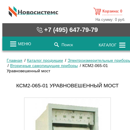
Корзина:
0
cистемные решения / www.novosystems.ru
На сумму:
0 руб.
+7 (495) 647-79-79
МЕНЮ
Поиск
КАТАЛОГ
Главная
Каталог продукции
Электроизмерительные прибор
Вторичные самопишущие приборы
КСМ2-065-01
Уравновешенный мост
КСМ2-065-01 УРАВНОВЕШЕННЫЙ МОСТ