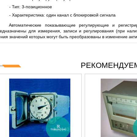
S СЕРИИ UXR
КАБЕЛЕЙ И АНТЕНН, 100 КГЦ ДО 8 ГГЦ
(ГОСРЕЕСТР РФ)
- Тип: 3-позиционное
- Характеристика: один канал с блокировкой сигнала
ть
Прочитать
втоматические показывающие регулирующие и регистриру
дназначены для измерения, записи и регулирования (при налич
ния значений которых могут быть преобразованы в изменение акт
РЕКОМЕНДУЕМ