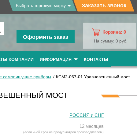
9
Заказать звонок
Выбрать торговую марку
Корзина:
0
Оформить заказ
На сумму:
0 руб.
АТЫ КОМПАНИИ
ИНФОРМАЦИЯ
КОНТАКТЫ
е самопишущие приборы
КСМ2-067-01 Уравновешенный мост
ОВЕШЕННЫЙ МОСТ
РОССИЯ и СНГ
12 месяцев
(если иной срок не предусмотрен производителем)