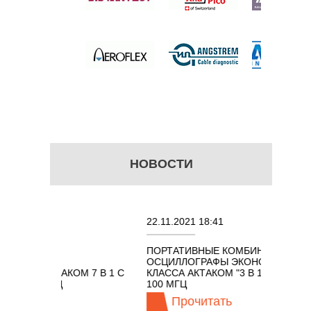
 цену
НОВОСТИ
22.11.2021 18:41
0
ПОРТАТИВНЫЕ КОМБИНИРОВАННЫЕ
О
НЫХ
ОСЦИЛЛОГРАФЫ ЭКОНОМНОГО
T
АКТАКОМ 7 В 1 С
КЛАССА АКТАКОМ "3 В 1" С ПОЛОСОЙ
0 МГЦ
100 МГЦ
ь
Прочитать