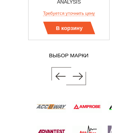
ANALYSIS
КАЛИ
уб.
Требуется уточнить цену
Тр
В корзину
ВЫБОР МАРКИ
POWER
 AND