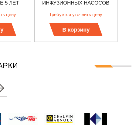
 5 ЛЕТ
ИНФУЗИОННЫХ НАСОСОВ
И
ить цену
Требуется уточнить цену
ну
В корзину
АРКИ