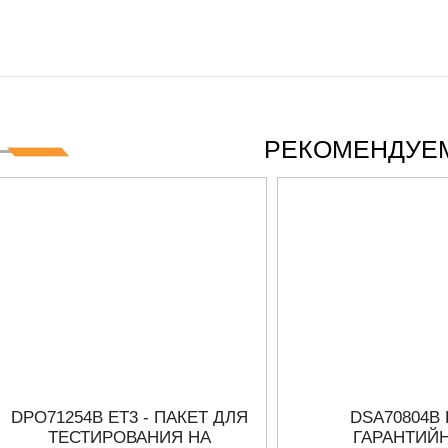
IES СЕРИИ UXR
КАБЕЛЕЙ И АНТЕНН, 100 КГЦ ДО 8 
(ГОСРЕЕСТР РФ)
итать
Прочитать
РЕКОМЕНДУЕМ
DPO71254B ET3 - ПАКЕТ ДЛЯ
DSA70804B 
ТЕСТИРОВАНИЯ НА
ГАРАНТИЙ