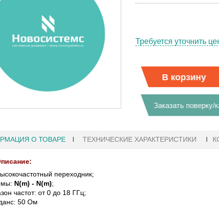
Требуется уточнить це
В корзину
Заказать поверку/
РМАЦИЯ О ТОВАРЕ
ТЕХНИЧЕСКИЕ ХАРАКТЕРИСТИКИ
К
писание:
ысокочастотный переходник;
емы:
N(m) - N(m)
;
18:41
27.01.2023 10:06
зон частот: от 0 до 18 ГГц;
анс: 50 Ом
АФЫ KEYSIGHT
В НАЛИЧИИ! ZVH8, АНАЛИЗАТОР