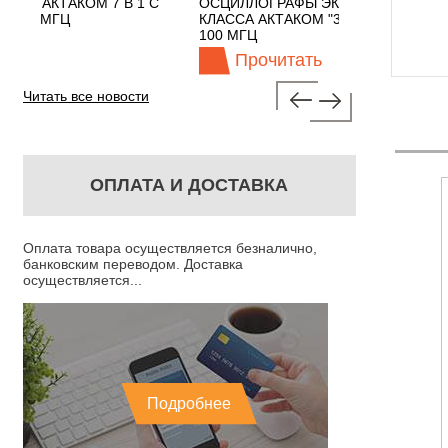
В 1 С
ОСЦИЛЛОГРАФЫ ЭКОНОМНОГО
TECHNOLOG
КЛАССА АКТАКОМ "3 В 1" С ПОЛОСОЙ
100 МГЦ
Прочитать
Проч
Читать все новости
ОПЛАТА И ДОСТАВКА
Оплата товара осуществляется безналично,
банковским переводом. Доставка
осуществляется...
Подробнее
 - АКТИВНЫЙ
PTL904-4 - КАБЕЛЬ
 2,5 ГГЦ С
СОЕДИНИТЕЛЬНЫЙ