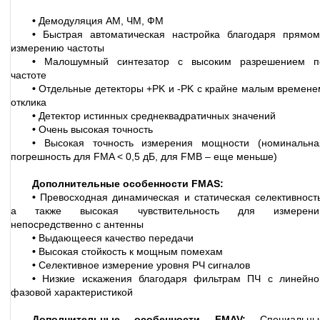
•
Демодуляция АМ, ЧМ, ФМ
•
Быстрая автоматическая настройка благодаря прямом
измерению частоты
•
Малошумный синтезатор с высоким разрешением п
частоте
•
Отдельные детекторы +PK и -PK с крайне малым времене
отклика
•
Детектор истинных среднеквадратичных значений
•
Очень высокая точность
•
Высокая точность измерения мощности (номинальна
погрешность для FMA < 0,5 дБ, для FMB – еще меньше)
Дополнительные особенности FMAS:
•
Превосходная динамическая и статическая селективность
а также высокая чувствительность для измерени
непосредственно с антенны
•
Выдающееся качество передачи
•
Высокая стойкость к мощным помехам
•
Селективное измерение уровня РЧ сигналов
•
Низкие искажения благодаря фильтрам ПЧ с линейно
фазовой характеристикой
Дополнительные особенности FMAV:
Специальны