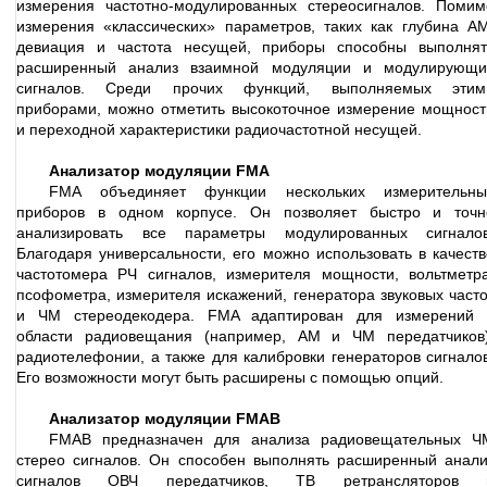
измерения частотно-модулированных стереосигналов. Помим
измерения «классических» параметров, таких как глубина АМ
девиация и частота несущей, приборы способны выполнят
расширенный анализ взаимной модуляции и модулирующи
сигналов. Среди прочих функций, выполняемых этим
приборами, можно отметить высокоточное измерение мощност
и переходной характеристики радиочастотной несущей.
Анализатор модуляции FMA
FMA объединяет функции нескольких измерительны
приборов в одном корпусе. Он позволяет быстро и точн
анализировать все параметры модулированных сигналов
Благодаря универсальности, его можно использовать в качеств
частотомера РЧ сигналов, измерителя мощности, вольтметра
псофометра, измерителя искажений, генератора звуковых часто
и ЧМ стереодекодера. FMA адаптирован для измерений 
области радиове
щания (например, АМ и ЧМ передатчиков)
радиотелефонии, а также для калибровки генераторов сигналов
Его возможности могут быть расширены с помощью опций.
Анализатор модуляции FMAВ
FMAB предназначен для анализа радиовещательных Ч
стерео сигналов. Он способен выполнять расширенный анали
сигналов ОВЧ передатчиков, ТВ ретрансляторов 