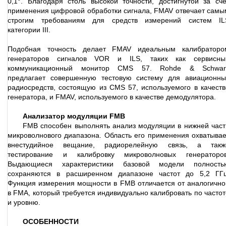
0,1°. Благодаря столь высокой точности, достигнутой за сче
применения цифровой обработки сигнала, FMAV отвечает самы
строгим требованиям для средств измерений систем IL
категории III.
Подобная точность делает FMAV идеальным калибраторо
генераторов сигналов VOR и ILS, таких как сервисны
коммуникационный монитор CMS 57. Rohde & Schwar
предлагает совершенную тестовую систему для авиационны
радиосредств, состоящую из CMS 57, используемого в качеств
генератора, и FMAV, используемого в качестве демодулятора.
Анализатор модуляции FMВ
FMB способен выполнять анализ модуляции в нижней част
микроволнового диапазона. Область его применения охватывае
внестудийное вещание, радиорелейную связь, а такж
тестирование и калибровку микроволновых генераторов
Выдающиеся характеристики базовой модели полность
сохраняются в расширенном диапазоне частот до 5,2 ГГц
Функция измерения мощности в FMB отличается от аналогично
в FMA, который требуется индивидуально калибровать по частот
и уровню.
ОСОБЕННОСТИ