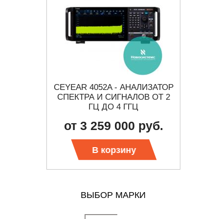
ИЗАТОР
CEYEAR 4052A - АНАЛИЗАТОР
FSQ А
ОВ ОТ 2
СПЕКТРА И СИГНАЛОВ ОТ 2
Ц
ГЦ ДО 4 ГГЦ
от 3 259 000 руб.
 цену
Тр
В корзину
ВЫБОР МАРКИ