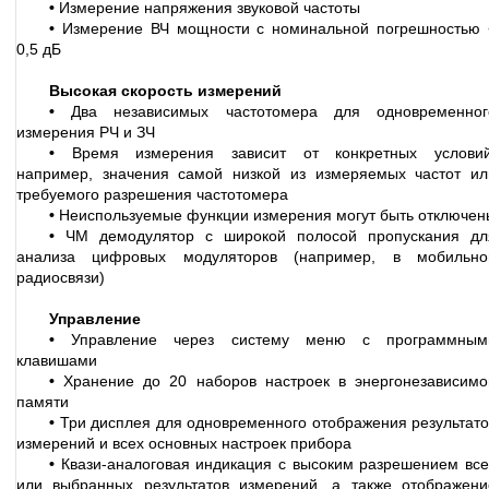
•
Измерение напряжения звуковой частоты
•
Измерение ВЧ мощности с номинальной погрешностью 
0,5 дБ
Высокая скорость измерений
•
Два независимых частотомера для одновременног
измерения РЧ и ЗЧ
•
Время измерения зависит от конкретных условий
например, значения самой низкой из измеряемых частот ил
требуемого разрешения частотомера
•
Неиспользуемые функции измерения могут быть отключен
•
ЧМ демодулятор с широкой полосой пропускания дл
анализа цифровых модуляторов (например, в мобильно
радиосвязи)
Управление
•
Управление через систему меню с программным
клавишами
•
Хранение до 20 наборов настроек в энергонезависимо
памяти
•
Три дисплея для одновременного отображения результато
измерений и всех основных настроек прибора
•
Квази-аналоговая индикация с высоким разрешением все
или выбранных результатов измерений, а также отображени