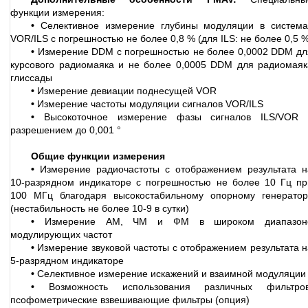
функции измерения:
•
Селективное измерение глубины модуляции в система
VOR/ILS с погрешностью не более 0,8 % (для ILS: не более 0,5 
•
Измерение DDM с погрешностью не более 0,0002 DDM дл
курсового радиомаяка и не более 0,0005 DDM для радиомаяк
глиссады
•
Измерение девиации поднесущей VOR
•
Измерение частоты модуляции сигналов VOR/ILS
•
Высокоточное измерение фазы сигналов ILS/VOR 
разрешением до 0,001 °
Общие функции измерения
•
Измерение радиочастоты с отображением результата н
10-разрядном индикаторе с погрешностью не более 10 Гц пр
100 МГц благодаря высокостабильному опорному генератор
(нестабильность не более 10-9 в сутки)
•
Измерение АМ, ЧМ и ФМ в широком диапазон
модулирующих частот
•
Измерение звуковой частоты с отображением результата н
5-разрядном индикаторе
•
Селективное измерение искажений и взаимной модуляции
•
Возможность использования различных фильтров
псофометрические взвешивающие фильтры (опция)