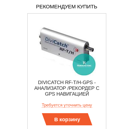
РЕКОМЕНДУЕМ КУПИТЬ
ИЗАТОР
DIVICATCH RF-T/H-GPS -
E8
В ОТ 10
АНАЛИЗАТОР /РЕКОРДЕР С
А
GPS НАВИГАЦИЕЙ
 цену
Требуется уточнить цену
Тр
В корзину