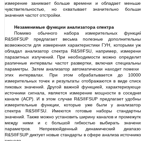
измерение занимает больше времени и обладает меньше
чувствительностью, но охватывает значительно больши
значения частот отстройки.
Незаменимые функции анализатора спектра
Помимо обычного набора измерительных функций
R&S®FSUP предлагает весьма полезные дополнительны
возможности для измерения характеристики ГУН, которыми уж
обладал анализатор спектра R&S®FSU, например, измерени
паразитных излучений. При необходимости можно определит
различные интервалы частот развертки, включая специальны
параметры. Затем анализатор автоматически находит помехи 
этих интервалах. При этом обрабатывается до 10000
измерительных точек и результаты отображаются в виде списк
пиковых значений. Другой важной функцией, характеризующе
источники сигнала, является измерение мощности в соседне
канале (ACP). И в этом случае R&S®FSUP предлагает удобны
измерительные функции, которые уже были у анализатор
спектра R&S®FSU. Имеются готовые наборы стандартны
значений. Также можно установить ширину каналов и промежутк
между ними и с большой гибкостью выбирать значени
параметров. Непревзойденный динамический диапазо
R&S®FSUP диктует новые стандарты в сфере анализа источнико
сигнала.