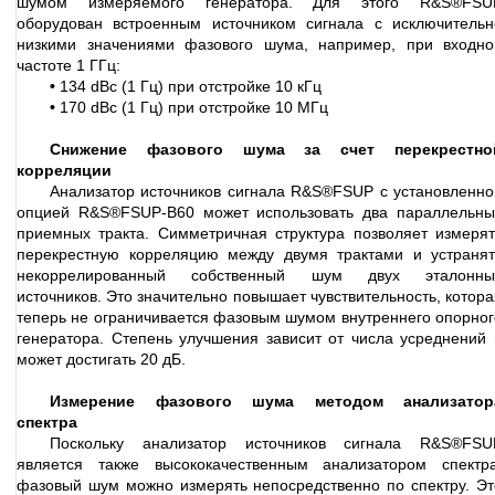
шумом измеряемого генератора. Для этого R&S®FSU
оборудован встроенным источником сигнала с исключительн
низкими значениями фазового шума, например, при входно
частоте 1 ГГц:
•
134 dBc (1 Гц) при отстройке 10 кГц
•
170 dBc (1 Гц) при отстройке 10 МГц
Снижение фазового шума за счет перекрестно
корреляции
Анализатор источников сигнала R&S®FSUP с установленно
опцией R&S®FSUP-B60 может использовать два параллельны
приемных тракта. Симметричная структура позволяет измерят
перекрестную корреляцию между двумя трактами и устранят
некоррелированный собственный шум двух эталонны
источников. Это значительно повышает чувствительность, котора
теперь не ограничивается фазовым шумом внутреннего опорног
генератора. Степень улучшения зависит от числа усреднений 
может достигать 20 дБ.
Измерение фазового шума методом анализатор
спектра
Поскольку анализатор источников сигнала R&S®FSU
является также высококачественным анализатором спектра
фазовый шум можно измерять непосредственно по спектру. Эт