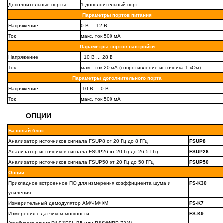
Дополнительные порты
1 дополнительный порт
Параметры портов питания
Напряжение
0 В ... 12 В
Ток
макс. ток 500 мА
Параметры портов настройки
Напряжение
−10 В ... 28 В
Ток
макс. ток 20 мА (сопротивление источника 1 кОм)
Параметры дополнительного порта
Напряжение
-10 В ... 0 В
Ток
макс. ток 500 мА
ОПЦИИ
Базовый блок
Анализатор источников сигнала FSUP8 от 20 Гц до 8 ГГц
FSUP8
Анализатор источников сигнала FSUP26 от 20 Гц до 26,5 ГГц
FSUP26
Анализатор источников сигнала FSUP50 от 20 Гц до 50 ГГц
FSUP50
Опции
Прикладное встроенное ПО для измерения коэффициента шума и
FS-K30
усиления
Измерительный демодулятор АМ/ЧМ/ФМ
FS-K7
Измерения с датчиком мощности
FS-K9
(требуется опция R&S®FSL-B5 или R&S®NRP-Z3/4)