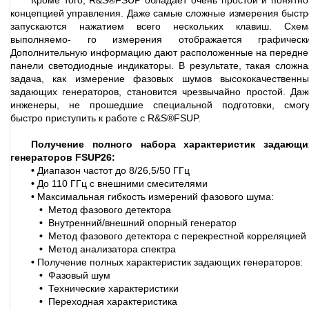
Кроме того, R&S®FSUP обладает очень простой и понятно
концепцией управления. Даже самые сложные измерения быстр
запускаются нажатием всего нескольких клавиш. Схем
выполняемо- го измерения отображается графически
Дополнительную информацию дают расположенные на передне
панели светодиодные индикаторы. В результате, такая сложна
задача, как измерение фазовых шумов высококачественны
задающих генераторов, становится чрезвычайно простой. Даж
инженеры, не прошедшие специальной подготовки, смогу
быстро приступить к работе с R&S®FSUP.
Получение полного набора характеристик задающи
генераторов
FSUP26:
•
Диапазон частот до 8/26,5/50 ГГц
•
До 110 ГГц с внешними смесителями
•
Максимальная гибкость измерений фазового шума:
•
Метод фазового детектора
•
Внутренний/внешний опорный генератор
•
Метод фазового детектора с перекрестной корреляцией
•
Метод анализатора спектра
•
Получение полных характеристик задающих генераторов:
•
Фазовый шум
•
Технические характеристики
•
Переходная характеристика