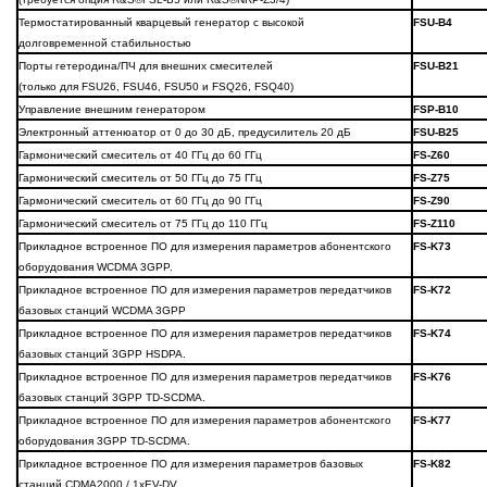
Термостатированный кварцевый генератор с высокой
FSU-B4
долговременной стабильностью
Порты гетеродина/ПЧ для внешних смесителей
FSU-B21
(только для FSU26, FSU46, FSU50 и FSQ26, FSQ40)
Управление внешним генератором
FSP-B10
Электронный аттенюатор от 0 до 30 дБ, предусилитель 20 дБ
FSU-B25
Гармонический смеситель от 40 ГГц до 60 ГГц
FS-Z60
Гармонический смеситель от 50 ГГц до 75 ГГц
FS-Z75
Гармонический смеситель от 60 ГГц до 90 ГГц
FS-Z90
Гармонический смеситель от 75 ГГц до 110 ГГц
FS-Z110
Прикладное встроенное ПО для измерения параметров абонентского
FS-K73
оборудования WCDMA 3GPP.
Прикладное встроенное ПО для измерения параметров передатчиков
FS-K72
базовых станций WCDMA 3GPP
Прикладное встроенное ПО для измерения параметров передатчиков
FS-K74
базовых станций 3GPP HSDPA.
Прикладное встроенное ПО для измерения параметров передатчиков
FS-K76
базовых станций 3GPP TD-SCDMA.
Прикладное встроенное ПО для измерения параметров абонентского
FS-K77
оборудования 3GPP TD-SCDMA.
Прикладное встроенное ПО для измерения параметров базовых
FS-K82
станций CDMA2000 / 1xEV-DV.