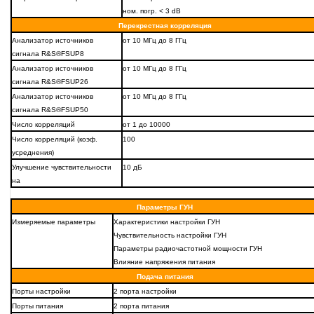
ном. погр. < 3 dB
Перекрестная корреляция
Анализатор источников
от 10 МГц до 8 ГГц
сигнала R&S®FSUP8
Анализатор источников
от 10 МГц до 8 ГГц
сигнала R&S®FSUP26
Анализатор источников
от 10 МГц до 8 ГГц
сигнала R&S®FSUP50
Число корреляций
от 1 до 10000
Число корреляций (коэф.
100
усреднения)
Улучшение чувствительности
10 дБ
на
Параметры ГУН
Измеряемые параметры
Характеристики настройки ГУН
Чувствительность настройки ГУН
Параметры радиочастотной мощности ГУН
Влияние напряжения питания
Подача питания
Порты настройки
2 порта настройки
Порты питания
2 порта питания