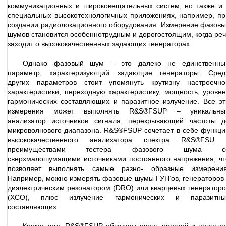
коммуникационных и широковещательных систем, но также и 
специальных высокотехнологичных приложениях, например, пр
создании радиолокационного оборудования. Измерение фазовы
шумов становится особеннотрудным и дорогостоящим, когда реч
заходит о высококачественных задающих генераторах.
Однако фазовый шум – это далеко не единственны
параметр, характеризующий задающие генераторы. Сред
других параметров стоит упомянуть крутизну настроечно
характеристики, переходную характеристику, мощность, уровен
гармонических составляющих и паразитное излучение. Все эт
измерения может выполнять R&S®FSUP – уникальны
анализатор источников сигнала, перекрывающий частоты д
микроволнового диапазона. R&S®FSUP сочетает в себе функци
высококачественного анализатора спектра R&S®FSU 
преимуществами тестера фазового шума с
сверхмалошумящими источниками постоянного напряжения, чт
позволяет выполнять самые разно- образные измерения
Например, можно измерять фазовые шумы ГУН’ов, генераторов 
диэлектрическим резонатором (DRO) или кварцевых генераторо
(XCO), плюс излучение гармонических и паразитны
составляющих.