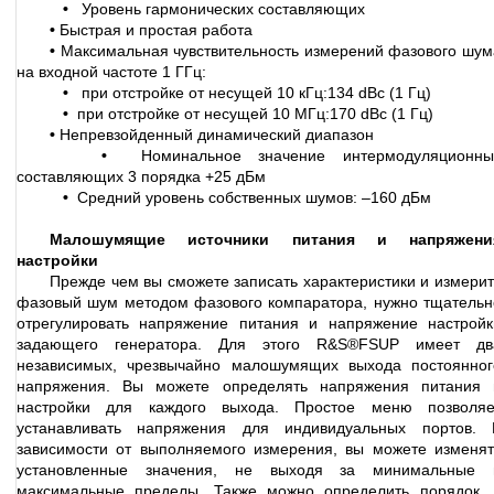
•
Уровень гармонических составляющих
•
Быстрая и простая работа
•
Максимальная чувствительность измерений фазового шум
на входной частоте 1 ГГц:
•
при отстройке от несущей 10 кГц:134 dBc (1 Гц)
•
при отстройке от несущей 10 МГц:170 dBc (1 Гц)
•
Непревзойденный динамический диапазон
•
Номинальное значение интермодуляционны
составляющих 3 порядка +25 дБм
•
Средний уровень собственных шумов: –160 дБм
Малошумящие источники питания и напряжени
настройки
Прежде чем вы сможете записать характеристики и измерит
фазовый шум методом фазового компаратора, нужно тщательн
отрегулировать напряжение питания и напряжение настройк
задающего генератора. Для этого R&S®FSUP имеет дв
независимых, чрезвычайно малошумящих выхода постоянног
напряжения. Вы можете определять напряжения питания 
настройки для каждого выхода. Простое меню позволяе
устанавливать напряжения для индивидуальных портов. 
зависимости от выполняемого измерения, вы можете изменят
установленные значения, не выходя за минимальные 
максимальные пределы. Также можно определить порядок, 