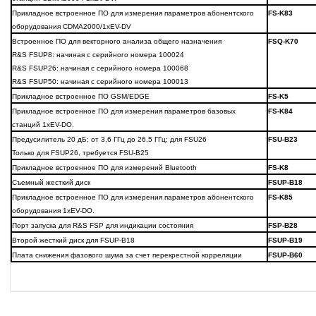
Прикладное встроенное ПО для измерения параметров абонентского
FS-K83
оборудования CDMA2000/1xEV-DV
Встроенное ПО для векторного анализа общего назначения
FSQ-K70
R&S FSUP8: начиная с серийного номера 100024
R&S FSUP26: начиная с серийного номера 100068
R&S FSUP50: начиная с серийного номера 100013
Прикладное встроенное ПО GSM/EDGE
FS-K5
Прикладное встроенное ПО для измерения параметров базовых
FS-K84
станций 1xEV-DO.
Предусилитель 20 дБ; от 3,6 ГГц до 26,5 ГГц; для FSU26
FSU-B23
Только для FSUP26, требуется FSU-B25
Прикладное встроенное ПО для измерений Bluetooth
FS-K8
Съемный жесткий диск
FSUP-B18
Прикладное встроенное ПО для измерения параметров абонентского
FS-K85
оборудования 1xEV-DO.
Порт запуска для R&S FSP для индикации состояния
FSP-B28
Второй жесткий диск для FSUP-B18
FSUP-B19
Плата снижения фазового шума за счет перекрестной корреляции
FSUP-B60