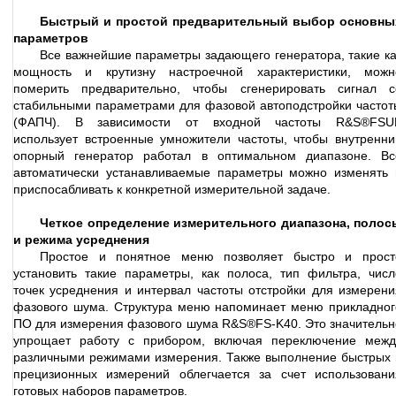
Быстрый и простой предварительный выбор основны
параметров
Все важнейшие параметры задающего генератора, такие ка
мощность и крутизну настроечной характеристики, можн
померить предварительно, чтобы сгенерировать сигнал с
стабильными параметрами для фазовой автоподстройки частот
(ФАПЧ). В зависимости от входной частоты R&S®FSU
использует встроенные умножители частоты, чтобы внутренни
опорный генератор работал в оптимальном диапазоне. Вс
автоматически устанавливаемые параметры можно изменять 
приспосабливать к конкретной измерительной задаче.
Четкое определение измерительного диапазона, полос
и режима усреднения
Простое и понятное меню позволяет быстро и прост
установить такие параметры, как полоса, тип фильтра, числ
точек усреднения и интервал частоты отстройки для измерени
фазового шума. Структура меню напоминает меню прикладног
ПО для измерения фазового шума R&S®FS-K40. Это значительн
упрощает работу с прибором, включая переключение межд
различными режимами измерения. Также выполнение быстрых 
прецизионных измерений облегчается за счет использовани
готовых наборов параметров.