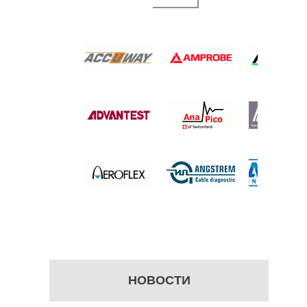
 СПЕКТРА
 цену
НОВОСТИ