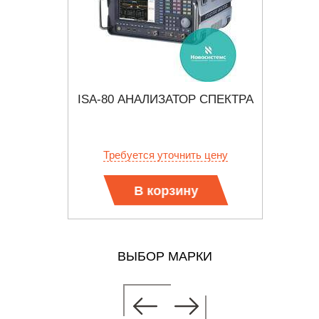
ИЗАТОР
ISA-80 АНАЛИЗАТОР СПЕКТРА
M
О 44 ГГЦ
С
ФОРМА
 цену
Требуется уточнить цену
Тр
В корзину
ВЫБОР МАРКИ