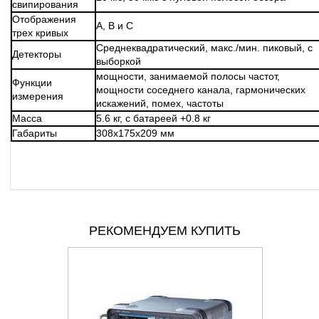
свипирования
Отображения
А, В и С
трех кривых
Среднеквадратический, макс./мин. пиковый, с
Детекторы
выборкой
мощности, занимаемой полосы частот,
Функции
мощности соседнего канала, гармонических
измерения
искажений, помех, частоты
Масса
5.6 кг, с батареей +0.8 кг
Габариты
308х175х209 мм
РЕКОМЕНДУЕМ КУПИТЬ