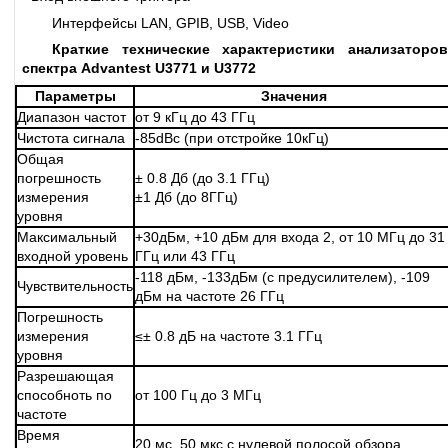
Интерфейсы LAN, GPIB, USB, Video
Краткие технические характеристики анализаторов
спектра Advantest U3771 и U3772
Параметры
Значения
Диапазон частот
от 9 кГц до 43 ГГц
Чистота сигнала
-85dBc (при отстройке 10кГц)
Общая
погрешность
± 0.8 Дб (до 3.1 ГГц)
измерения
±1 Дб (до 8ГГц)
уровня
Максимальный
+30дБм, +10 дБм для входа 2, от 10 МГц до 31
входной уровень
ГГц или 43 ГГц
-118 дБм, -133дБм (с предусилителем), -109
Чувствительность
дБм на частоте 26 ГГц
Погрешность
измерения
≤± 0.8 дБ на частоте 3.1 ГГц
уровня
Разрешающая
способноть по
от 100 Гц до 3 МГц
частоте
Время
20 мс, 50 мкс с нулевой полосой обзора