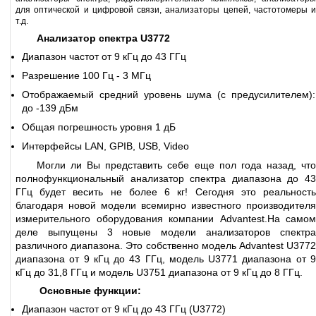
для оптической и цифровой связи, анализаторы цепей, частотомеры и
т.д.
Анализатор спектра U3772
Диапазон частот от 9 кГц до 43 ГГц
Разрешение 100 Гц - 3 МГц
Отображаемый средний уровень шума (с предусилителем):
до -139 дБм
Общая погрешность уровня 1 дБ
Интерфейсы LAN, GPIB, USB, Video
Могли ли Вы представить себе еще пол года назад, что
полнофункциональный анализатор спектра диапазона до 43
ГГц будет весить не более 6 кг! Сегодня это реальность
благодаря новой модели всемирно известного производителя
измерительного оборудования компании Advantest.
На самом
деле выпущены 3 новые модели анализаторов спектра
различного диапазона. Это собственно модель Advantest U3772
диапазона от 9 кГц до 43 ГГц, модель U3771 диапазона от 9
кГц до 31,8 ГГц и модель U3751 диапазона от 9 кГц до 8 ГГц.
Основные функции:
Диапазон частот от 9 кГц до 43 ГГц (U3772)