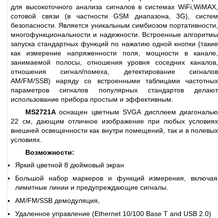
для высокоточного анализа сигналов в системах WiFi,WiMAX,
сотовой связи (в частности GSM диапазона, 3G), систем
безопасности. Является уникальным симбиозом портативности,
многофункциональности и надежности. Встроенные алгоритмы
запуска стандартных функций по нажатию одной кнопки (такие
как измерение напряженности поля, мощности в канале,
занимаемой полосы, отношения уровня соседних каналов,
отношения сигнал/помеха, детектирование сигналов
AM/FM/SSB) наряду со встроенными таблицами частотных
параметров сигналов популярных стандартов делают
использование прибора простым и эффективным.
MS2721A
оснащен цветным SVGA дисплеем диагональ
22 см, дающим отличное изображение при любых условиях
внешней освещенности как внутри помещений, так и в полевых
условиях.
Возможности:
Яркий цветной 8 дюймовый экран
Большой набор маркеров и функций измерения, включая
лимитные линии и предупреждающие сигналы.
AM/FM/SSB демодуляция,
Удаленное управление (Ethernet 10/100 Base T and USB 2.0)