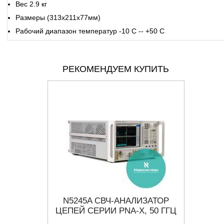
Вес 2.9 кг
Размеры (313х211х77мм)
Рабочий диапазон температур -10 С -- +50 С
РЕКОМЕНДУЕМ КУПИТЬ
ИЗАТОР
N5245A СВЧ-АНАЛИЗАТОР
E
О 50 ГГЦ
ЦЕПЕЙ СЕРИИ PNA-X, 50 ГГЦ