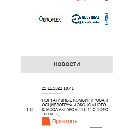
НОВОСТИ
22.11.2021 18:41
02.08.2
ПОРТАТИВНЫЕ КОМБИНИРОВАННЫЕ
ОСЦИЛЛ
ОСЦИЛЛОГРАФЫ ЭКОНОМНОГО
TECHNO
ОМ 7 В 1 С
КЛАССА АКТАКОМ "3 В 1" С ПОЛОСОЙ
100 МГЦ
Прочитать
Пр