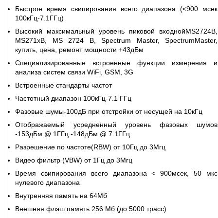
Быстрое время свипирования всего диапазона (<900 мсек
100кГц-7.1ГГц)
Высокий максимальный уровень пиковой входнойMS2724B,
MS271xB, MS 2724 B, Spectrum Master, SpectrumMaster,
купить, цена, ремонт мощности +43дБм
Специализированные встроенные функции измерения и
анализа систем связи WiFi, GSM, 3G
Встроенные стандарты частот
Частотный диапазон 100кГц-7.1 ГГц
Фазовые шумы-100дБ при отстройки от несущей на 10кГц
Отображаемый усредненный уровень фазовых шумов
-153дБм @ 1ГГц -148дБм @ 7.1ГГц
Разрешение по частоте(RBW) от 10Гц до 3Мгц
Видео фильтр (VBW) от 1Гц до 3Мгц
Время свипирования всего диапазона < 900мсек, 50 мкс
нулевого диапазона
Внутренняя память на 64Мб
Внешняя флэш память 256 Мб (до 5000 трасс)