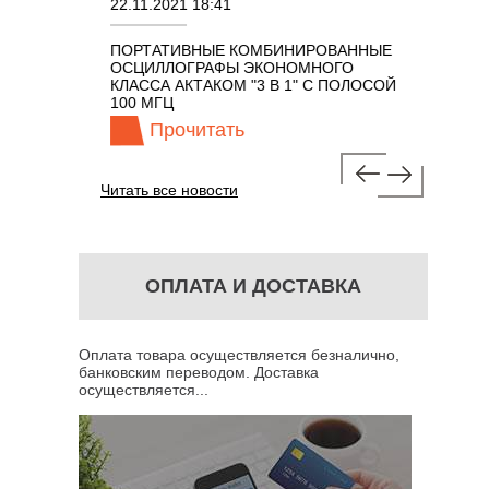
22.11.2021 18:41
02.08.202
ПОРТАТИВНЫЕ КОМБИНИРОВАННЫЕ
ОСЦИЛЛО
ОСЦИЛЛОГРАФЫ ЭКОНОМНОГО
TECHNOL
М 7 В 1 С
КЛАССА АКТАКОМ "3 В 1" С ПОЛОСОЙ
100 МГЦ
Прочитать
Про
Читать все новости
ОПЛАТА И ДОСТАВКА
Оплата товара осуществляется безналично,
банковским переводом. Доставка
осуществляется...