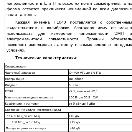
направленности в Е и Н плоскостях почти симметричны, а их
форма остается практически неизменной во всем диапазоне
частот антенны.
Каждая антенна HL040 поставляется с собственным
свидетельством о калибровке, благодаря чему ее можно
использовать для измерения напряженности ЭМП и
электромагнитной совместимости. Прочный обтекатель
позволяет использовать антенну в самых сложных погодных
условиях.
Технические характеристики:
Спецификация
Частотный диапазон
От 400 МГц до 3,6 ГГц
Поляризация
Линейная
Ипеданс
50 Ом
КСВН
<2,5; типичный <2,0
Максимальная входная мощность
150 Вт до 50 Вт CW
Коэффициент усиления
от 5 дБи до 7 дБи
Соотношение излучения вперёд-назад
от 400 МГц до 450 МГц
>10 дБ
от 450 МГц до 3,6 МГц
>15 дБ
Поляризационная изоляция
>20 дБ