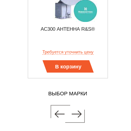
R&S®
AC300 АНТЕННА R&S®
Л
 цену
Требуется уточнить цену
В корзину
ВЫБОР МАРКИ