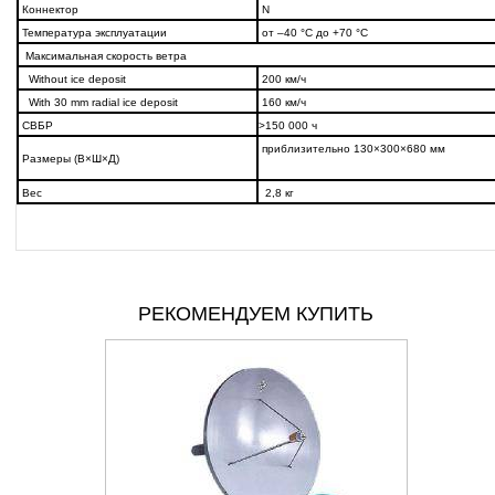
Коннектор
N
Температура эксплуатации
от –40 °C до +70 °C
Максимальная скорость ветра
Without ice deposit
200 км/ч
With 30 mm radial ice deposit
160 км/ч
СВБР
>150 000 ч
приблизительно 130×300×680 мм
Размеры (В×Ш×Д)
Вес
2,8 кг
РЕКОМЕНДУЕМ КУПИТЬ