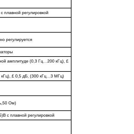
 с плавной регулировкой
вно регулируется
каторы
ой амплитуде (0,3 Гц…200 кГц),
£
)
 кГц),
£
0,5 дБ, (300 кГц…3 МГц)
ь,50 Ом)
5)В с плавной регулировкой