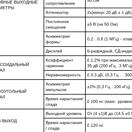
50 Ом
ОВНЫЕ ВЫХОДНЫЕ
сопротивление
МЕТРЫ
Аттенюатор
2х(минус 20 дБ
±
1 дБ)
Постоянное
±
5 В (на 50 Ом)
смещение
Асимметрия
0,2…0,8 (1 МГц) - пла
формы
Дисплей
6-разрядный, СД-инди
Коэффициент
£
1,2% при максимальн
УСОИДАЛЬНЫЙ
гармоник
35 дБ (200 кГц...3 МГц
АЛ
Неравномерность
£
0,3 дБ, (0,3 Гц … 300
Асимметрия
±
2% (0,3 Гц…100 кГц)
импульсов
МОУГОЛЬНЫЙ
АЛ
Время нарастания/
£
100 нс (макс. уровен
спада
Выходной уровень
От (4
±
1)В до (14,5
±
0,
-ВЫХОД
Время нарастания
£
120 нс
/ спада