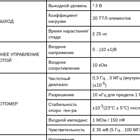
Выходной уровень
³
3 В
Коэффициент
20 ТТЛ-элементов
ВЫХОД
нагрузки
Время нарастания/
£
25 нс
спада
Входное
0…(10
±
1)В
напряжение
НЕЕ УПРАВЛЕНИЕ
ОТОЙ
Входное
10 кОм
сопротивление
0,3 Гц…3 МГц (внутре
Частотный
-5
диапазон
(
±
10
)
Разрешение
10 нГц для предела 1 
ОТОМЕР
Стабильность
-5
±
10
(23°С
±
5°С) посл
опорн. ген-ра
Входной импеданс
1 МОм / 150 пФ
Чувствительность
£
35 мВ (5 Гц…100 МГ
Напряжение