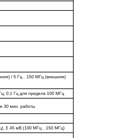
нняя) / 5 Гц…150 МГц (внешняя)
Гц; 0,1 Гц для предела 100 МГц
е 30 мин. работы
ц),
£
45 мВ (100 МГц…150 МГц)