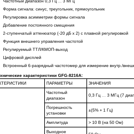
 СЕРИИ UXR
Частотный диапазон 0,3 Гц ... 3 МГц
КАБЕЛЕЙ И АНТЕНН, 100 КГЦ ДО 8 ГГЦ
(ГОСРЕЕСТР РФ)
Форма сигнала: синус, треугольник, прямоугольник
Регулировка асимметрии формы сигнала
ть
Прочитать
Добавление постоянного смещения
2-ступенчатый аттенюатор (-20 дБ x 2) с плавной регулировкой
Функция внешнего управления частотой
Регулируемый ТТЛ/КМОП-выход
Цифровой дисплей
Встроенный 6-разрядный частотомер для измерение внутр./внеш
хнические характеристики GFG-8216A:
КТЕРИСТИКИ
ПАРАМЕТРЫ
ЗНАЧЕНИЯ
Частотный
0,3 Гц … 3 МГц (7 диа
диапазон
Погрешность
±
(5% + 1 Гц)
установки
Амплитуда
> 10 В (на 50 Ом)
Выходное