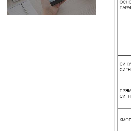
ОСН
ПАРА
СИН
СИГН
ПРЯ
СИГН
КМОП