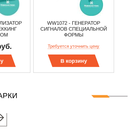
АЛИЗАТОР
WW1072 - ГЕНЕРАТОР
ЕККИНГ
СИГНАЛОВ СПЕЦИАЛЬНОЙ
СИ
РОМ
ФОРМЫ
руб.
Требуется уточнить цену
ну
В корзину
АРКИ