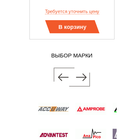
 цену
Требуется уточнить цену
Тр
В корзину
ВЫБОР МАРКИ
ТОР
ТНЫЙ
 цену