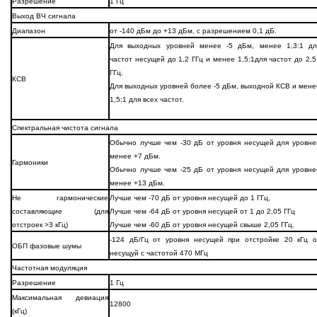
Разрешение
1 Гц
Выход ВЧ сигнала
Диапазон
от -140 дБм до +13 дБм, с разрешением 0,1 дБ.
Для выходных уровней менее -5 дБм, менее 1,3:1 дл
частот несущей до 1,2 ГГц и менее 1,5:1для частот до 2,5
ГГц.
КСВ
Для выходных уровней более -5 дБм, выходной КСВ и мене
1,5:1 для всех частот.
Спектральная чистота сигнала
Обычно лучше чем -30 дБ от уровня несущей для уровне
менее +7 дБм.
Гармоники
Обычно лучше чем -25 дБ от уровня несущей для уровне
менее +13 дБм.
Не гармонические
Лучше чем -70 дБ от уровня несущей до 1 ГГц,
составляющие (для
Лучше чем -64 дБ от уровня несущей от 1 до 2,05 ГГц
отстроек >3 кГц)
Лучше чем -60 дБ от уровня несущей свыше 2,05 ГГц.
-124 дБ/Гц от уровня несущей при отстройке 20 кГц о
ОБП фазовые шумы
несущуй с частотой 470 MГц
Частотная модуляция
Разрешение
1 Гц
Максимальная девиация
12800
(кГц)