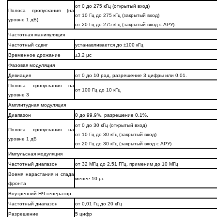
от 0 до 275 кГц (открытый вход)
Полоса пропускания (на
от 10 Гц до 275 кГц (закрытый вход)
уровне 1 дБ)
от 20 Гц до 275 кГц (закрытый вход с АРУ).
Частотная манипуляция
Частотный сдвиг
устанавливается до ±100 кГц
Временное дрожание
±3,2 μс
Фазовая модуляция
Девиация
от 0 до 10 рад, разрешение 3 цифры или 0,01.
Полоса пропускания на
от 100 Гц до 10 кГц
уровне 3
Амплитудная модуляция
Диапазон
0 до 99,9%, разрешение 0,1%.
от 0 до 30 кГц (открытый вход)
Полоса пропускания на
от 10 Гц до 30 кГц (закрытый вход)
уровне 1 дБ
от 20 Гц до 30 кГц (закрытый вход с АРУ)
Импульсная модуляция
Частотный диапазон
от 32 MГц до 2,51 ГГц, применим до 10 MГц
Воемя нарастания и спада
менее 10 μс
фронта
Внутренний НЧ генератор
Частотный диапазон
от 0,01 Гц до 20 кГц
Разрешение
5 цифр