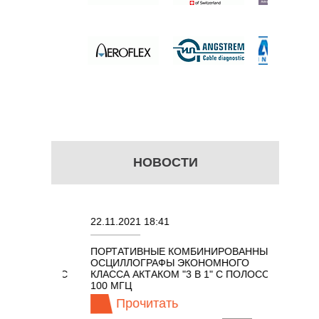
НОВОСТИ
22.11.2021 18:41
02.08.202
ПОРТАТИВНЫЕ КОМБИНИРОВАННЫЕ
ОСЦИЛЛ
ОСЦИЛЛОГРАФЫ ЭКОНОМНОГО
TECHNOL
М 7 В 1 С
КЛАССА АКТАКОМ "3 В 1" С ПОЛОСОЙ
100 МГЦ
Прочитать
Пр