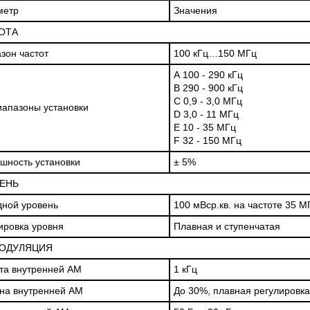
 ЭКОНОМНОГО
TECHNOLOGIES СЕРИИ UXR
метр
Значения
 "3 В 1" С ПОЛОСОЙ
ОТА
ь
Прочитать
зон частот
100 кГц…150 МГц
А 100 - 290 кГц
В 290 - 900 кГц
С 0,9 - 3,0 МГц
апазоны установки
D 3,0 - 11 МГц
Е 10 - 35 МГц
F 32 - 150 МГц
шность установки
± 5%
ЕНЬ
ной уровень
100 мВср.кв. на частоте 35 М
ировка уровня
Плавная и ступенчатая
ОДУЛЯЦИЯ
та внутренней АМ
1 кГц
на внутренней АМ
До 30%, плавная регулировка