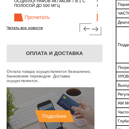
 ГГЦ
ОСЦИЛЛОГРАФОВ АКТАКОМ 7 В 1 С
ОСЦИЛЛОГРАФЫ
Пара
ПОЛОСОЙ ДО 500 МГЦ
КЛАССА АКТАКОМ
100 МГЦ
ЧАСТ
Прочитать
Прочитат
Диапа
Читать все новости
Подди
ОПЛАТА И ДОСТАВКА
Погре
Оплата товара осуществляется безналично,
банковским переводом. Доставка
УРОВ
осуществляется...
Выход
Регул
АМ М
Часто
Подробнее
Глуби