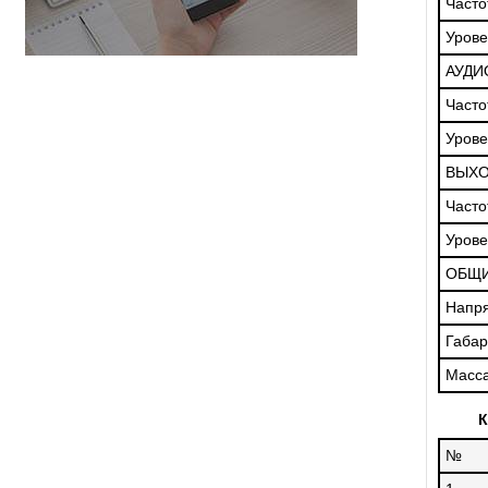
Часто
Уров
АУДИ
Часто
Урове
ВЫХО
Часто
Урове
ОБЩИ
Напр
Габа
Масс
К
№