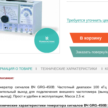
Требуется уточнить це
В корзину
Заказать поверку/
РМАЦИЯ О ТОВАРЕ
ТЕХНИЧЕСКИЕ ХАРАКТЕРИСТИКИ
К
писание:
нератор сигналов ВЧ GRG-450B: Частотный диапазон 100 кГц 
нительный выход для подключения внешнего частотомера (выхо
02.08.2021 18:41
 выход); Прост и удобен в эксплуатации; Масса 2,5 кг.
КОМБИНИРОВАННЫЕ
ОСЦИЛЛОГРАФЫ KEYSIGHT
хнические характеристики генератора сигналов ВЧ GRG-450B: