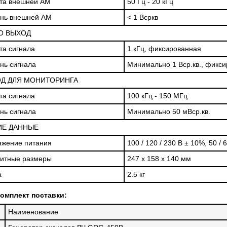
та внешней АМ
50 Гц - 20 кГц
ень внешней АМ
< 1 Всркв
О ВЫХОД
та сигнала
1 кГц, фиксированная
нь сигнала
Минимально 1 Вср.кв., фикс
Д ДЛЯ МОНИТОРИНГА
та сигнала
100 кГц - 150 МГц
нь сигнала
Минимально 50 мВср.кв.
Е ДАННЫЕ
яжение питания
100 / 120 / 230 В ± 10%, 50 / 
ритные размеры
247 х 158 х 140 мм
а
2.5 кг
омплект поставки:
Наименование