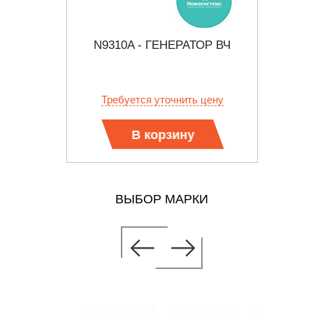
АТОР
N9310A - ГЕНЕРАТОР ВЧ
MLS-
НЫЙ
КОМ
б.
Требуется уточнить цену
Тр
В корзину
ВЫБОР МАРКИ