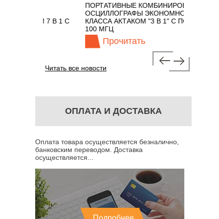
ПОРТАТИВНЫЕ КОМБИНИРОВАННЫЕ
ОСЦ
Х
ОСЦИЛЛОГРАФЫ ЭКОНОМНОГО
TECH
АКОМ 7 В 1 С
КЛАССА АКТАКОМ "3 В 1" С ПОЛОСОЙ
ГЦ
100 МГЦ
Прочитать
Читать все новости
ОПЛАТА И ДОСТАВКА
Оплата товара осуществляется безналично,
банковским переводом. Доставка
осуществляется...
Подробнее