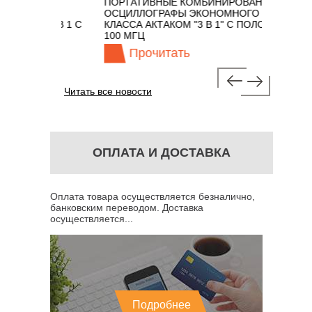
ПОРТАТИВНЫЕ КОМБИНИРОВАННЫЕ
ОСЦИЛ
ОСЦИЛЛОГРАФЫ ЭКОНОМНОГО
TECHN
КОМ 7 В 1 С
КЛАССА АКТАКОМ "3 В 1" С ПОЛОСОЙ
100 МГЦ
Прочитать
П
Читать все новости
ОПЛАТА И ДОСТАВКА
Оплата товара осуществляется безналично,
банковским переводом. Доставка
осуществляется...
Подробнее