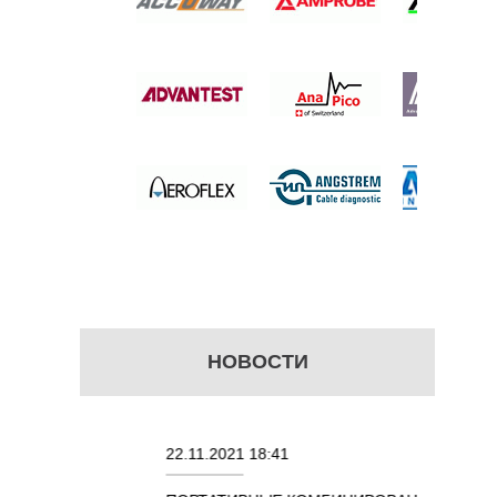
ТНОЙ
НЫЙ
НАЛОВ
 цену
НОВОСТИ
22.11.2021 18:41
02.08.2