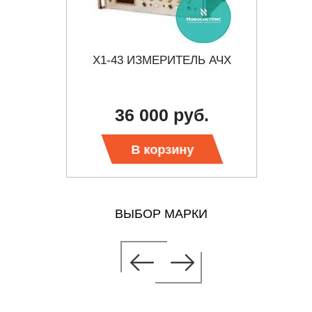
Ь АЧХ
Х1-43 ИЗМЕРИТЕЛЬ АЧХ
Х1-
б.
36 000 руб.
Тр
В корзину
ВЫБОР МАРКИ