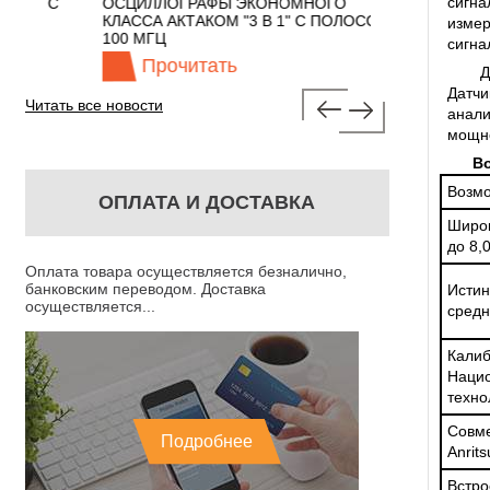
сигна
 С
ОСЦИЛЛОГРАФЫ ЭКОНОМНОГО
TECHNOLOGIES
КЛАССА АКТАКОМ "3 В 1" С ПОЛОСОЙ
измер
100 МГЦ
сигна
Прочитать
Прочита
Д
Датч
Читать все новости
анали
мощно
В
Возм
ОПЛАТА И ДОСТАВКА
Широ
до 8,
Оплата товара осуществляется безналично,
банковским переводом. Доставка
Ис
осуществляется...
средн
Кал
Наци
техн
Совм
Подробнее
Anrits
Встро