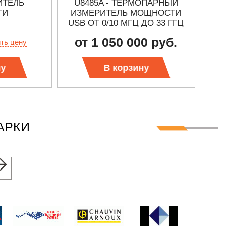
ИТЕЛЬ
U8485A - ТЕРМОПАРНЫЙ
L206
ТИ
ИЗМЕРИТЕЛЬ МОЩНОСТИ
ПИК
USB ОТ 0/10 МГЦ ДО 33 ГГЦ
от 1 050 000 руб.
ить цену
ну
В корзину
АРКИ