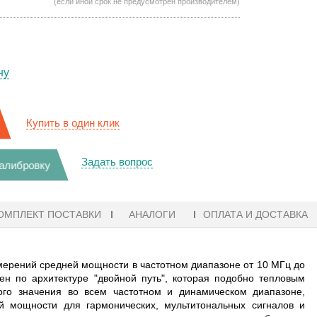
(если иной срок не предусмотрен производителем)
ну
Купить в один клик
Задать вопрос
калибровку
ОМПЛЕКТ ПОСТАВКИ
АНАЛОГИ
ОПЛАТА И ДОСТАВКА
ерений средней мощности в частотном диапазоне от 10 МГц до
н по архитектуре "двойной путь", которая подобно тепловым
ого значения во всем частотном и динамическом диапазоне,
й мощности для гармонических, мультитональных сигналов и