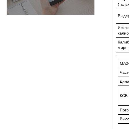
(толь
Выдер
Искл
калиб
Кали
мире
MA2
Част
Дина
КСВ
Погр
Высо