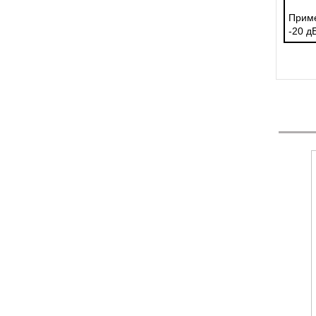
Приме
-20 д