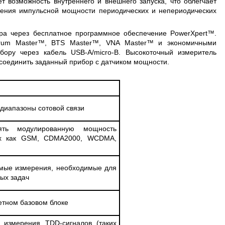
т возможность внутреннего и внешнего запуска, что облегчает
рения импульсной мощности периодических и непериодических
ра через бесплатное программное обеспечение PowerXpert™.
ctrum Master™, BTS Master™, VNA Master™ и экономичными
бору через кабель USB-A/micro-B. Высокоточный измеритель
 соединить заданный прибор с датчиком мощности.
диапазоны сотовой связи
ять модулированную мощность
ких как GSM, CDMA2000, WCDMA,
емые измерения, необходимые для
ых задач
етном базовом блоке
е измерения TDD-сигналов (таких