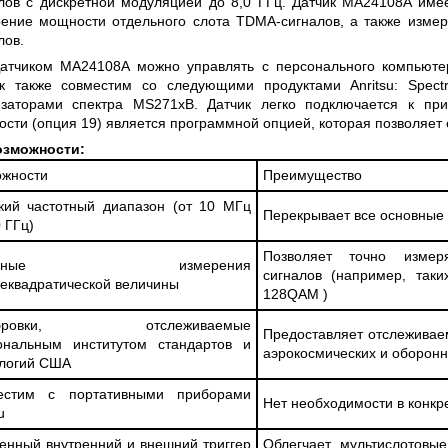
лов с дискретной модуляцией до 8,0 ГГц. Датчик MA24108A имее
 СЕРИИ UXR
КАБЕЛЕЙ И АНТЕНН, 100 КГЦ ДО 8 ГГЦ
(ГОСРЕЕСТР РФ)
ение мощности отдельного слота TDMA-сигналов, а также изме
лов.
ть
Прочитать
атчиком MA24108A можно управлять с персонального компьюте
ик также совместим со следующими продуктами Anritsu: Spe
заторами спектра MS271xB. Датчик легко подключается к при
сти (опция 19) является программной опцией, которая позволяет
озможности:
ожности
Преимущество
кий частотный диапазон (от 10 МГц
Перекрывает все основные 
0 ГГц)
Позволяет точно измер
тинные измерения
сигналов (например, та
еквадратической величины
128QAM )
ибровки, отслеживаемые
Предоставляет отслежива
ональным институтом стандартов и
аэрокосмических и оборонн
ологий США
естим с портативными приборами
Нет необходимости в конкр
u
енный внутренний и внешний триггер
Облегчает мультислотовы