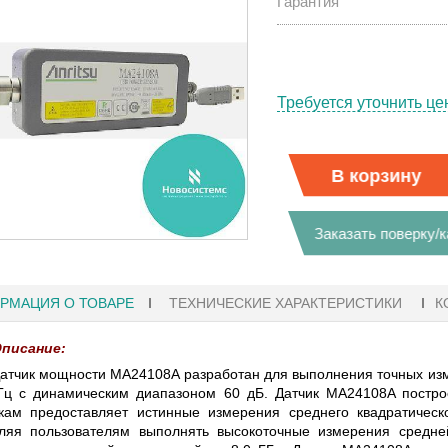
Гарантия
Требуется уточнить це
В корзину
Заказать поверку/
РМАЦИЯ О ТОВАРЕ
ТЕХНИЧЕСКИЕ ХАРАКТЕРИСТИКИ
К
писание:
атчик мощности MA24108A разработан для выполнения точных изм
Гц с динамическим диапазоном 60 дБ. Датчик MA24108A построе
27.01.2023 10:06
кам предоставляет истинные измерения среднего квадратическ
ляя пользователям выполнять высокоточные измерения средне
 KEYSIGHT
В НАЛИЧИИ! ZVH8, АНАЛИЗАТОР