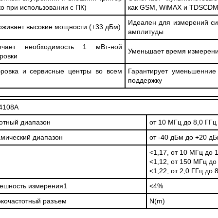
ко при использовании с ПК)
как GSM, WiMAX и TDSCDM
Идеален для измерений с
живает высокие мощности (+33 дБм)
амплитуды
ючает необходимость 1 мВт-ной
Уменьшает время измерени
ровки
бровка и сервисные центры во всем
Гарантирует уменьшенние
поддержку
4108A
отный диапазон
от 10 МГц до 8,0 ГГц
мический диапазон
от -40 дБм до +20 д
<1,17, от 10 МГц до 
<1,12, от 150 МГц до
<1,22, от 2,0 ГГц до 
ешность измерения1
<4%
кочастотный разъем
N(m)