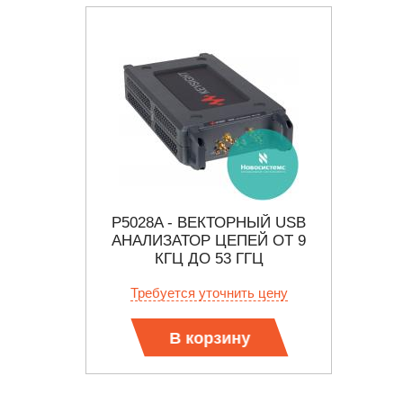
Р ЦЕПЕЙ
P5028A - ВЕКТОРНЫЙ USB
MS2
 ГГЦ
АНАЛИЗАТОР ЦЕПЕЙ ОТ 9
ВЕК
КГЦ ДО 53 ГГЦ
ЦЕПЕ
 цену
Требуется уточнить цену
Тр
В корзину