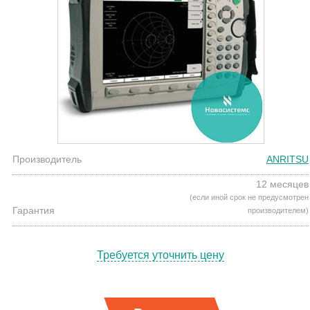
Производитель
ANRITSU
12 месяцев
(если иной срок не предусмотрен
Гарантия
производителем)
Требуется уточнить цену