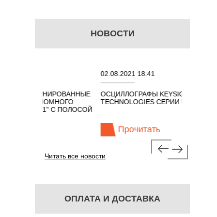
НОВОСТИ
02.08.2021 18:41
27.0
МБИНИРОВАННЫЕ
ОСЦИЛЛОГРАФЫ KEYSIGHT
В Н
КОНОМНОГО
TECHNOLOGIES СЕРИИ UXR
КАБ
3 В 1" С ПОЛОСОЙ
ГГЦ
Прочитать
Читать все новости
ОПЛАТА И ДОСТАВКА