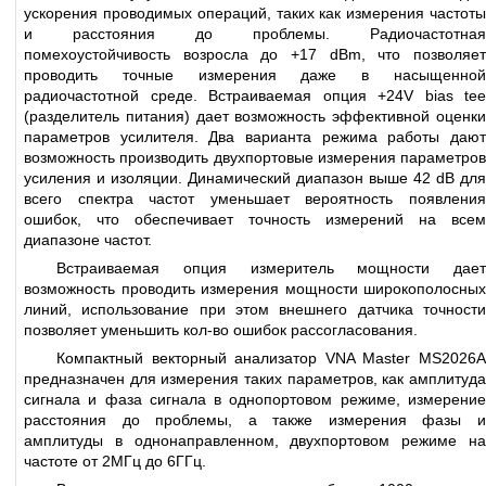
ускорения проводимых операций, таких как измерения частоты
и расстояния до проблемы. Радиочастотная
помехоустойчивость возросла до +17 dBm, что позволяет
проводить точные измерения даже в насыщенной
радиочастотной среде. Встраиваемая опция +24V bias tee
(разделитель питания) дает возможность эффективной оценки
параметров усилителя. Два варианта режима работы дают
возможность производить двухпортовые измерения параметров
усиления и изоляции. Динамический диапазон выше 42 dB для
всего спектра частот уменьшает вероятность появления
ошибок, что обеспечивает точность измерений на всем
диапазоне частот.
Встраиваемая опция измеритель мощности дает
возможность проводить измерения мощности широкополосных
линий, использование при этом внешнего датчика точности
позволяет уменьшить кол-во ошибок рассогласования.
Компактный векторный анализатор VNA Master MS2026A
предназначен для измерения таких параметров, как амплитуда
сигнала и фаза сигнала в однопортовом режиме, измерение
расстояния до проблемы, а также измерения фазы и
амплитуды в однонаправленном, двухпортовом режиме на
частоте от 2МГц до 6ГГц.