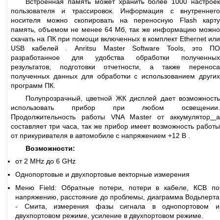
Встроенная память может хранить более 1000 настроек
пользователя и трассировок. Информация с внутреннего
носителя можно скопировать на переносную Flash карту
память, объемом не менее 64 Мб, так же информацию можно
скачать на ПК при помощи включенных в комплект Ethernet или
USB кабелей . Anritsu Master Software Tools, это ПО
разработанное для удобства обработки полученных
результатов, подготовки отчетности, а также переноса
полученных данных для обработки с использованием других
программ ПК.
Полупрозрачный, цветной ЖК дисплей дает возможность
использовать прибор при любом освещении.
Продолжительность работы VNA Master от аккумулятор
составляет три часа, так же прибор имеет возможность работы
от прикуривателя в автомобиле с напряжением +12 В .
Возможности:
от 2 MHz до 6 GHz
Однопортовые и двухпортовые векторные измерения
Меню Field: Обратные потери, потери в кабеле, КСВ по
напряжению, расстояние до проблемы, диаграмма Водьперта
- Смита, измерения фазы сигнала в однопортовом и
двухпортовом режиме, усиление в двухпортовом режиме.