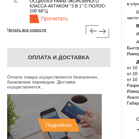
 С
ОСЦИЛЛОГРАФЫ ЭКОНОМНОГО
TECHNOLOGIES
в слу
КЛАССА АКТАКОМ "3 В 1" С ПОЛОСОЙ
100 МГЦ
Ш
часто
Прочитать
Прочита
В
Читать все новости
И
А
Быстр
Измер
ОПЛАТА И ДОСТАВКА
Д
от 10
от 10
Оплата товара осуществляется безналично,
от 10
банковским переводом. Доставка
Разре
осуществляется...
Измер
Анало
Габар
О
Подробнее