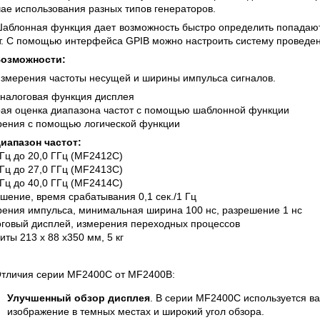
 СЕРИИ UXR
КАБЕЛЕЙ И АНТЕНН, 100 КГЦ ДО 8 ГГЦ
чае использования разных типов генераторов.
(ГОСРЕЕСТР РФ)
аблонная функция дает возможность быстро определить попадают
т. С помощью интерфейса GPIB можно настроить систему проведен
ть
Прочитать
озможности:
змерения частоты несущей и ширины импульса сигналов.
налоговая функция дисплея
ая оценка диапазона частот с помощью шаблонной функции
ения с помощью логической функции
иапазон частот:
 Гц до 20,0 ГГц (MF2412C)
 Гц до 27,0 ГГц (MF2413C)
 Гц до 40,0 ГГц (MF2414C)
шение, время срабатывания 0,1 сек./1 Гц
ения импульса, минимальная ширина 100 нс, разрешение 1 нс
говый дисплей, измерения переходных процессов
иты 213 x 88 x350 мм, 5 кг
тличия серии MF2400C от MF2400B:
Улучшенный обзор дисплея
. В серии MF2400C используется 
изображение в темных местах и широкий угол обзора.