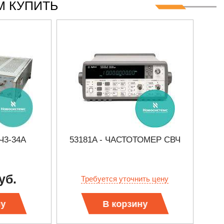
 КУПИТЬ
Ч3-34А
53181A - ЧАСТОТОМЕР СВЧ
уб.
Требуется уточнить цену
ну
В корзину