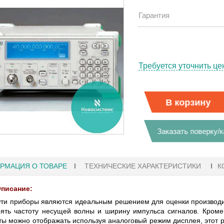
Гарантия
Требуется уточнить це
В корзину
Заказать поверку/
РМАЦИЯ О ТОВАРЕ
ТЕХНИЧЕСКИЕ ХАРАКТЕРИСТИКИ
К
писание:
27.01.2023 10:06
ти приборы являются идеальным решением для оценки производит
ять частоту несущей волны и ширину импульса сигналов. Кроме
 KEYSIGHT
В НАЛИЧИИ! ZVH8, АНАЛИЗАТОР
ты можно отображать используя аналоговый режим дисплея, этот 