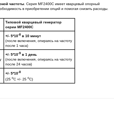
рной частоты
. Серия MF2400C имеет кварцевый опорный
еобходимость в приобретении опций и помогая снизить расходы.
Типовой кварцевый генератор
серии
MF2400C
-8
+/- 5*10
в 10 минут
(после включения, опираясь на частоту
после 1 часа)
-9
+/- 5*10
в 1 день
у
(после включения, опираясь на частоту
после 24 часов)
-8
+/- 5*10
o
o
(25
C +/- 25
C)