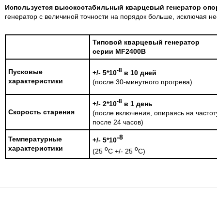
Используется высокостабильный кварцевый генератор опо
генератор с величиной точности на порядок больше, исключая н
Типовой кварцевый генератор
серии
MF2400B
-8
Пусковые
+/- 5*10
в 10 дней
характеристики
(после 30-минутного прогрева)
-8
+/- 2*10
в 1 день
Скорость старения
(после включения, опираясь на частот
после 24 часов)
-8
Температурные
+/- 5*10
характеристики
o
o
(25
C +/- 25
C)