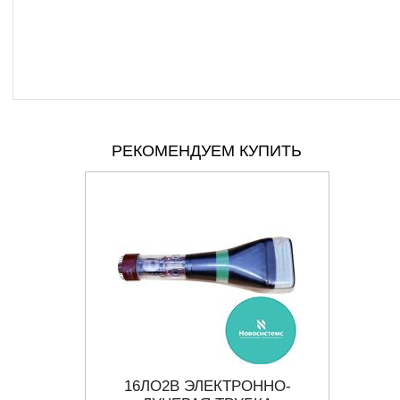
РЕКОМЕНДУЕМ КУПИТЬ
ННО-
16ЛО2В ЭЛЕКТРОННО-
8Л