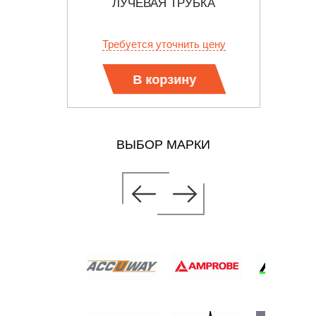
БКА
ЛУЧЕВАЯ ТРУБКА
 цену
Требуется уточнить цену
Тр
В корзину
ВЫБОР МАРКИ
ННО-
БКА