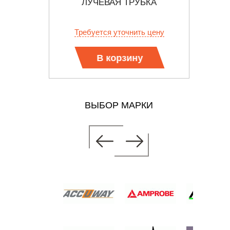
БКА
ЛУЧЕВАЯ ТРУБКА
 цену
Требуется уточнить цену
Тр
В корзину
ВЫБОР МАРКИ
ННО-
БКА