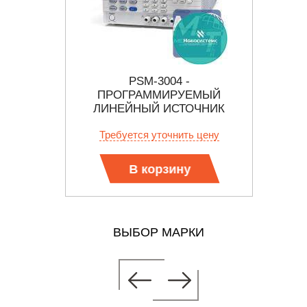
ЙНЫЙ
PSM-3004 -
АНИЯ
ПРОГРАММИРУЕМЫЙ
П
ЛИНЕЙНЫЙ ИСТОЧНИК
ЛИНЕ
ПИТАНИЯ
И
 цену
Требуется уточнить цену
Тр
В корзину
ВЫБОР МАРКИ