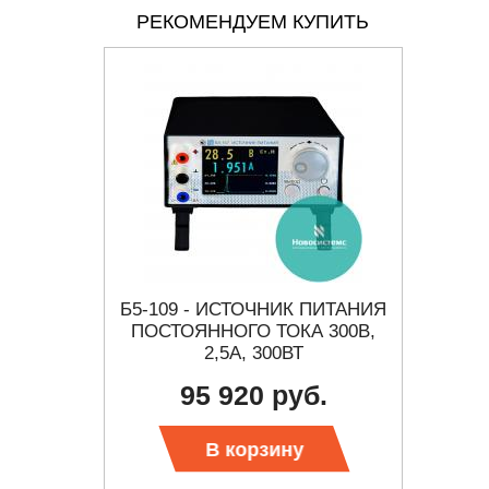
РЕКОМЕНДУЕМ КУПИТЬ
ТОЧНИКИ
Б5-109 - ИСТОЧНИК ПИТАНИЯ
ННОГО
ПОСТОЯННОГО ТОКА 300В,
П
2,5А, 300ВТ
ЛИ
95 920 руб.
Тр
В корзину