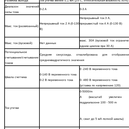
Развязка выхода
Ток утечки менее 0,1 мА (25°C, относительная влажность 50%)
Диапазон значений
0-2 A
0-3 A
силы тока
Непрерывный ток 3 A,
Непрерывный ток 2 A (0-130
прерывистый ток 4 А (0-130 В)
Макс. ток (развязанный)
В)
макс. 30A (пусковой ток ограниче
Макс. ток (пусковой)
Нет данных
одним циклом при 30 A)
Потенциальное
Средняя синусоида, откалибрована для отображени
считывание/считывание
среднеквадратичного значения
током
0 -240 В переменного тока
0-140 В переменного тока
Шкала счетчика
0-2 В переменного тока
0- 480 В переменного тока
(уставка по напряжению 120)
0-5000/m
A (масштаб увеличен 
поддиапазоне 100 - 500 m
Ток утечки
A; сжат до 5 мА полной шкалы)