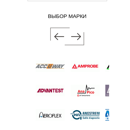
ВЫБОР МАРКИ
 ПИТАНИЯ
 300В,
б.