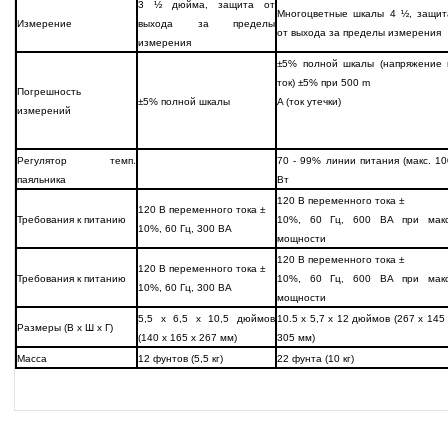
3 ½ дюйма, защита от
Многоцветные шкалы 4 ½, защит
Измерение
выхода за пределы
от выхода за пределы измерения
измерения
±5% полной шкалы (напряжение 
ток) ±5% при 500 m
Погрешность
±5% полной шкалы
A (ток утечки)
измерений
Регулятор темп.
70 - 99% линии питания (макс. 10
паяльника
Вт
120 В переменного тока ±
120 В переменного тока ±
Требования к питанию
10%, 60 Гц, 600 ВА при макс
10%, 60 Гц, 300 ВА
мощности
120 В переменного тока ±
120 В переменного тока ±
Требования к питанию
10%, 60 Гц, 600 ВА при макс
10%, 60 Гц, 300 ВА
мощности
5,5 x 6,5 x 10,5 дюймов
10.5 x 5,7 x 12 дюймов (267 x 145 
Размеры (В x Ш x Г)
(140 x 165 x 267 мм)
305 мм)
Масса
12 фунтов (5,5 кг)
22 фунта (10 кг)