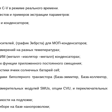
и С-V в режиме реального времени.
естов и примеров экстракции параметров:
 и конденсаторов;
сителей, (график Зебрста) для МОП-конденсаторов;
мерений на разных темепературах;
а МИМ (металл –изолятор –металл) конденсаторах;
как функции приложенного постоянного смещения;
истики ячеек солнечных батарей cell;
ми биполярного транзистора (База-эммитер, База-коллектор,
измерительных модулей SMUs, опции CVU, и переключательных
кости на подложке;
боре на базе нанопроволоки;