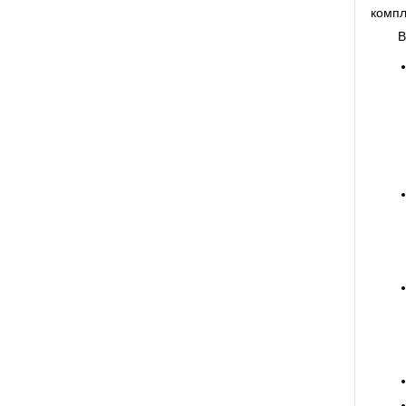
компл
В