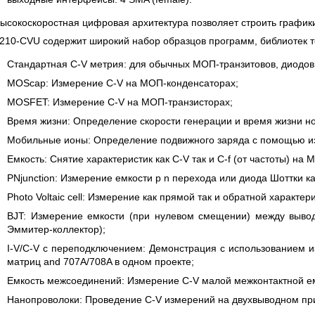
ысокоскоростная цифровая архитектура позволяет строить график
210-CVU содержит широкий набор образцов программ, библиотек т
Стандартная C-V метрия: для обычных МОП-транзитовов, диодов
MOScap: Измерение C-V на МОП-конденсаторах;
MOSFET: Измерение C-V на МОП-транзисторах;
Время жизни: Определение скорости генерации и время жизни но
Мобильные ионы: Определение подвижного заряда с помощью из
Емкость: Снятие характеристик как C-V так и C-f (от частоты) н
PNjunction: Измерение емкости p n перехода или диода Шоттки 
Photo Voltaic cell: Измерение как прямой так и обратной характер
BJT: Измерение емкости (при нулевом смещении) между вывода
Эммитер-коллектор);
I-V/C-V с переподключением: Демонстрация с использованием 
матриц and 707A/708A в одном проекте;
Емкость межсоединений: Измерение C-V малой межконтактной ем
Нанопроволоки: Проведение C-V измерений на двухвыводном при