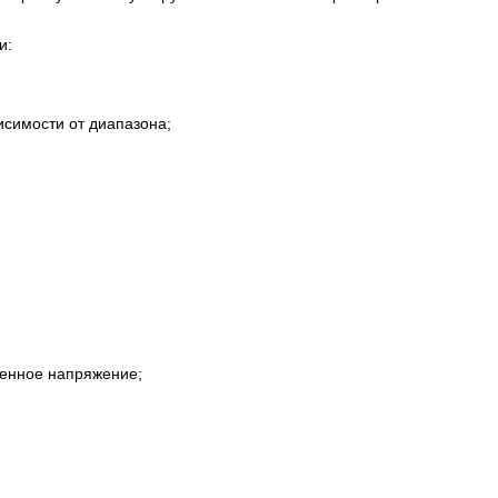
и:
висимости от диапазона;
менное напряжение;