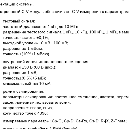
ектации системы.
строенный C-V модуль обеспечивает C-V измерения с параметрам
тестовый сигнал:
частотный диапазон от 1 кГц до 10 МГц;
разрешение тестового сигнала 1 кГц, 10 кГц, 100 кГц, 1 МГц в за
точность частоты ±0,1%;
выходной уровень 10 мВ...100 мВ;
разрешение 1 мВскз;
точность±(10%+1 мВскз)
внутренний источник постоянного смещения:
диапазон ±30 В (60 В диф.);
разрешение 1 мВ;
точность±(0,5%+5 мВ);
максимальный ток 10 мА;
режим свипирования:
параметры свипирования: постоянное смещение, частота, пере
закон: линейный,пользовательский;
направление: вверх, вниз;
количество точек: 4096;
измеряемые параметры: Cp-G, Cp-D, Cs-Rs, Cs-D, R-jX, Z-Theta;
выходные интерфейсы: 4 SMA (female).