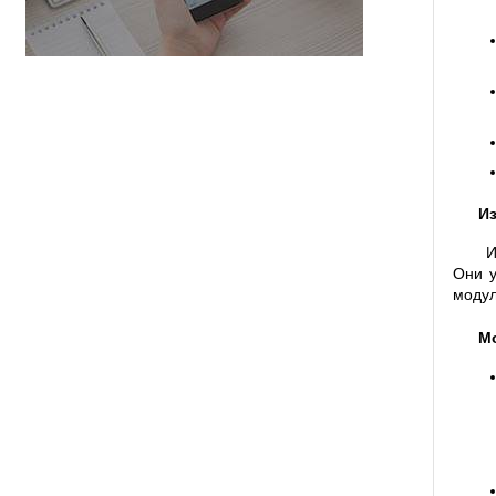
И
И
Они у
модул
М