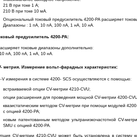
21 В при токе 1 А;
210 В при токе 10 мА.
Опциональный токовый предусилитель 4200-PA расширяет токов
Диапазоны : 1 пА, 10 пА, 100 пА, 1 нА, 10 нА.
ковый предусилитель 4200-PA:
асширяет токовые диапазоны дополнительно:
10 пА, 100 пА, 1 нА, 10 нА.
- метрия. Измерение вольт-фарадных характеристик:
-V измерения в системе 4200- SCS осуществляются с помощью:
встраиваемой опции CV-метрии 4210-CVU;
опции расширения для проведения мощной CV-метрии 4200-C
квазистатическим методом CV-метрии при помощи модулей 420
с опцией 4200-PA;
новым патентованным методом ультранизкочастотной CV-метри
SMU с опцией 4200-PA.
пция CV-метрии 4210-CVU
может
быть установлена в систему к