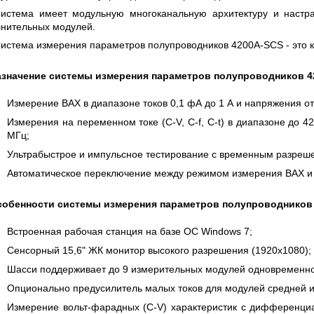
 СЕРИИ UXR
КАБЕЛЕЙ И АНТЕНН, 100 КГЦ ДО 8 ГГЦ
истема имеет модульную многоканальную архитектуру и настр
(ГОСРЕЕСТР РФ)
нительных модулей.
ть
Прочитать
истема измерения параметров полупроводников 4200A-SCS - это 
азначение системы измерения параметров полупроводников 4
Измерение ВАХ в диапазоне токов 0,1 фА до 1 А и напряжения от 
Измерения на переменном токе (C-V, C-f, C-t) в диапазоне до 4
МГц;
Ультрабыстрое и импульсное тестирование с временным разреше
Автоматическое переключение между режимом измерения ВАХ и
собенности системы измерения параметров полупроводников
Встроенная рабочая станция на базе ОС Windows 7;
Сенсорный 15,6" ЖК монитор высокого разрешения (1920x1080);
Шасси поддерживает до 9 измерительных модулей одновременно
Опционально предусилитель малых токов для модулей средней 
Измерение вольт-фарадных (C-V) характеристик с дифференциа