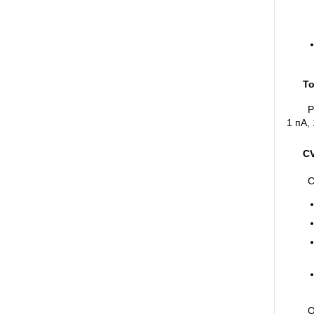
То
Р
1 пА, 
CV
С
О