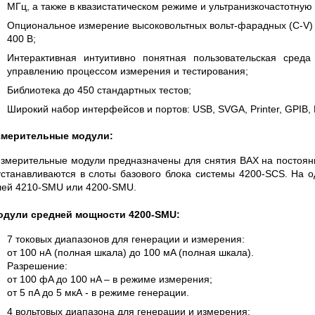
МГц, а также в квазистатическом режиме и ультранизкочастотную
Опциональное измерение высоковольтных вольт-фарадных (С-V)
400 В;
Интерактивная интуитивно понятная пользовательская среда 
управлению процессом измерения и тестирования;
Библиотека до 450 стандартных тестов;
Широкий набор интерфейсов и портов: USB, SVGA, Printer, GPIB, 
змерительные модули:
змерительные модули предназначены для снятия ВАХ на постоянн
станавливаются в слоты базового блока системы 4200-SCS. На 
ей 4210-SMU или 4200-SMU.
одули средней мощности 4200-SMU:
7 токовых диапазонов для генерации и измерения:
от 100 нА (полная шкала) до 100 мA (полная шкала).
Разрешение:
от 100 фA до 100 нA – в режиме измерения;
от 5 пA до 5 мкА - в режиме генерации.
4 вольтовых диапазона для генерации и измерения: