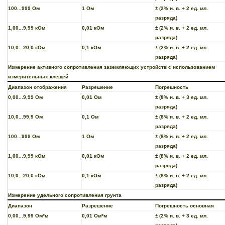
100...999 Ом
1 Ом
± (2% и. в. + 2 ед. мл.
разряда)
1,00...9,99 кОм
0,01 кОм
± (2% и. в. + 2 ед. мл.
разряда)
10,0...20,0 кОм
0,1 кОм
± (2% и. в. + 2 ед. мл.
разряда)
Измерение активного сопротивления заземляющих устройств с использованием
измерительных клещей
Диапазон отображения
Разрешение
Погрешность
0,00...9,99 Ом
0,01 Ом
± (8% и. в. + 3 ед. мл.
разряда)
10,0...99,9 Ом
0,1 Ом
± (8% и. в. + 2 ед. мл.
разряда)
100...999 Ом
1 Ом
± (8% и. в. + 2 ед. мл.
разряда)
1,00...9,99 кОм
0,01 кОм
± (8% и. в. + 2 ед. мл.
разряда)
10,0...20,0 кОм
0,1 кОм
± (8% и. в. + 2 ед. мл.
разряда)
Измерение удельного сопротивления грунта
Диапазон
Разрешение
Погрешность основная
0,00...9,99 Ом*м
0,01 Ом*м
± (2% и. в. + 3 ед. мл.