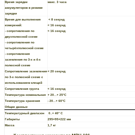
Время зарядки
макс. 3 часа
аккумуляторов в режиме
зарядки
Время для выполнения
< 8 секунд
измерений:
< 16 секунд
- сопротивления по
< 16 секунд
двухполюсной схеме
- сопротивления по
четырёхполюсной схеме
- сопротивления
заземления по 3-х и 4-х
полюсной схеме
Сопротивление заземления
< 20 секунд
по 3-х полюсной схеме с
использованием клещей
Сопротивления грунта
< 16 секунд
Температура номинальная
+ 20...+ 25°C
Температура хранения
- 20...+ 60°C
Общие данные
Температурный диапазон
0..+ 40° C
Габариты
295×95×222 мм
Масса
1,7 кг