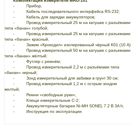
Комплектация измерителя
MRU-10
1
-
Прибор;
-
Кабель последовательного интерфейса RS-232;
-
Кабель для зарядки аккумуляторов;
-
Провод измерительный 25 м на катушке с разъёмами
типа «банан» голубой;
-
Провод измерительный 25 м на катушке с разъемами
типа «банан» красный;
-
Зажим «Крокодил» изолированный чёрный K01 (10 А)
-
Провод измерительный 50 м на катушке с разъемами
типа «банан» жёлтый;
-
Футляр с ремнём;
-
Провод измерительный 2,2 м с разъёмами типа
«банан» черный;
-
Зонд измерительный для забивки в грунт 30 см;
-
Провод измерительный 1,2 м с острым зондом
желтый;
-
Ремни «свободные руки»;
-
Клещи измерительные С-2;
-
Аккумуляторные батареи Ni-MH SONEL 7.2 В 3A
h
;
-
Инструкция по эксплуатации.