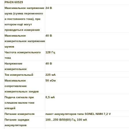
PN-EN 60529
Максимальное напряжение
24 В
шума (сумма переменного
и постоянного тока), при
котором ещё могут
проводиться измерения
Максимальное
40 В
измерительное напряжение
шумов
Частота измерительного
128 Гц
тока
Напряжение
40 В
измерительное
Ток измерительный
225 мА
Максимальное
50 кОм
сопротивление
измерительных зондов
Подача сигнала при
0,5 мА
слишком малом токе
клещей
Питание измерителя
пакет аккумуляторов типа SONEL NiMH 7,2 V
Питание зарядки
100...250 В/50(60) Гц, 100 мА
аккумуляторов