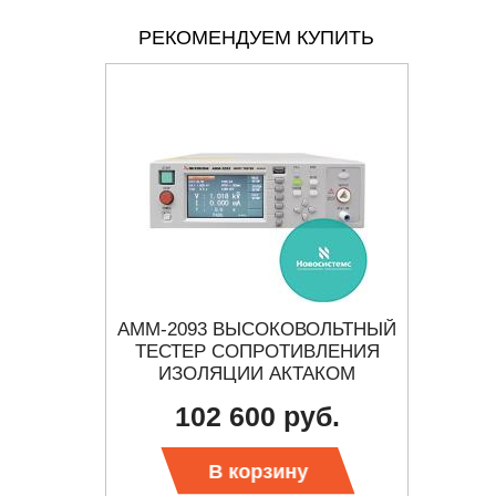
РЕКОМЕНДУЕМ КУПИТЬ
РИТЕЛЬ
АММ-2093 ВЫСОКОВОЛЬТНЫЙ
C.A
НИЯ
ТЕСТЕР СОПРОТИВЛЕНИЯ
Я
ИЗОЛЯЦИИ АКТАКОМ
102 600 руб.
 цену
Тр
В корзину