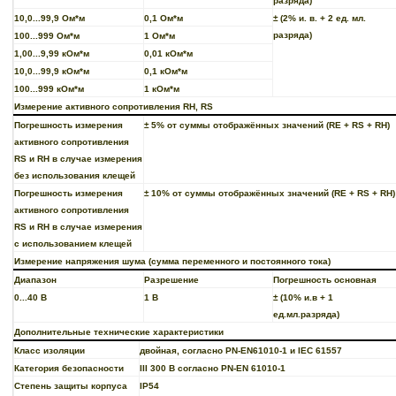
разряда)
10,0...99,9 Ом*м
0,1 Ом*м
± (2% и. в. + 2 ед. мл.
разряда)
100...999 Ом*м
1 Ом*м
1,00...9,99 кОм*м
0,01 кОм*м
10,0...99,9 кОм*м
0,1 кОм*м
100...999 кОм*м
1 кОм*м
Измерение активного сопротивления RH, RS
Погрешность измерения
± 5% от суммы отображённых значений (RE + RS + RH)
активного сопротивления
RS и RH в случае измерения
без использования клещей
Погрешность измерения
± 10% от суммы отображённых значений (RE + RS + RH)
активного сопротивления
RS и RH в случае измерения
c использованием клещей
Измерение напряжения шума (сумма переменного и постоянного тока)
Диапазон
Разрешение
Погрешность основная
0...40 В
1 В
± (10% и.в + 1
ед.мл.разряда)
Дополнительные технические характеристики
Класс изоляции
двойная, согласно PN-EN61010-1 и IEC 61557
Категория безопасности
III 300 В согласно PN-EN 61010-1
Степень защиты корпуса
IP54