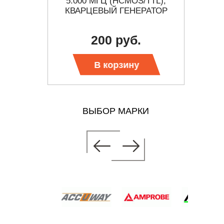
ЬНЫЕ
5.000 МГЦ (HCMOS/TTL),
4.1
РАТОРЫ
КВАРЦЕВЫЙ ГЕНЕРАТОР
КВА
200 руб.
 цену
В корзину
ВЫБОР МАРКИ
/TTL),
РАТОР